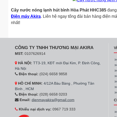
Cây nước nóng lạnh hút bình Hòa Phát HHC385
đang 
Điện máy Akira
. Liên hệ ngay tổng đài bán hàng điện má
nhất!
CÔNG TY TNHH THƯƠNG MẠI AKIRA
V
MST:
0107626914
HÀ NỘI:
TT3-19, KĐT mới Đại Kim, P. Định Công,
Hà Nội
Điện thoại:
(024) 6658 9858
HỒ CHÍ MINH:
4/12A Bàu Bàng , Phường Tân
Bình , HCM
Điện thoại:
(028) 6658 0203
Email:
dienmayakira@gmail.com
C
Khiếu nại dịch vụ:
0967 719 333