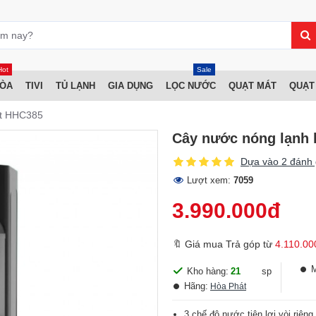
Hot
Sale
HÒA
TIVI
TỦ LẠNH
GIA DỤNG
LỌC NƯỚC
QUẠT MÁT
QUẠT
át HHC385
Cây nước nóng lạnh 
Dựa vào 2 đánh 
Lượt xem:
7059
3.990.000đ
🔖 Giá mua Trả góp từ
4.110.00
Kho hàng:
21
sp
Hãng:
Hòa Phát
3 chế độ nước tiện lợi vòi riêng 