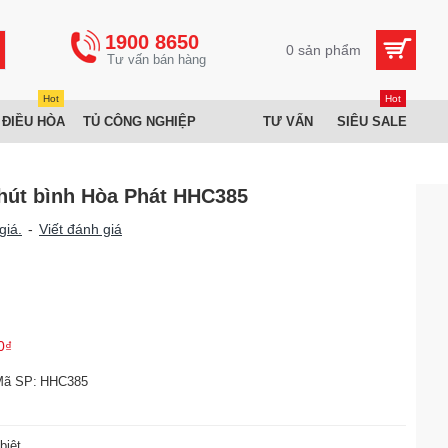
1900 8650
0 sản phẩm
Hot
Hot
 ĐIỀU HÒA
TỦ CÔNG NGHIỆP
TƯ VẤN
SIÊU SALE
hút bình Hòa Phát HHC385
giá.
-
Viết đánh giá
0₫
Mã SP:
HHC385
biệt