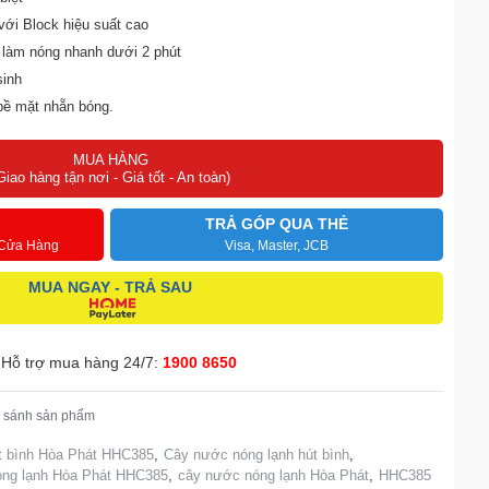
ới Block hiệu suất cao
 làm nóng nhanh dưới 2 phút
sinh
 bề mặt nhẵn bóng.
MUA HÀNG
áng.
Giao hàng tận nơi - Giá tốt - An toàn)
TRẢ GÓP QUA THẺ
 Cửa Hàng
Visa, Master, JCB
MUA NGAY - TRẢ SAU
Hỗ trợ mua hàng 24/7:
1900 8650
 sánh sản phẩm
t bình Hòa Phát HHC385
,
Cây nước nóng lạnh hút bình
,
óng lạnh Hòa Phát HHC385
,
cây nước nóng lạnh Hòa Phát
,
HHC385