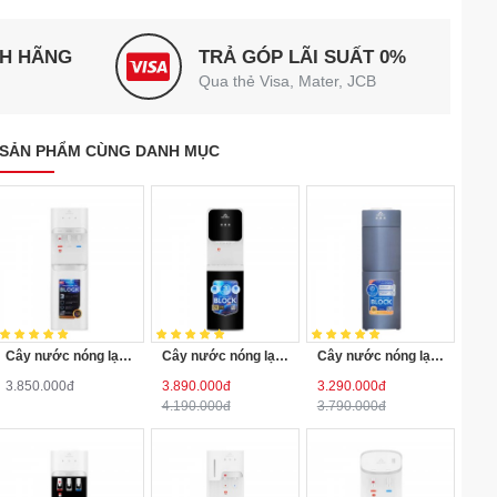
NH HÃNG
TRẢ GÓP LÃI SUẤT 0%
Qua thẻ Visa, Mater, JCB
SẢN PHẨM CÙNG DANH MỤC
Cây nước nóng lạnh hút bình Hòa Phát HHC383
Cây nước nóng lạnh hút bình Hòa Phát HHC389
Cây nước nóng lạnh úp bình Hòa Phát HTL258
3.850.000đ
3.890.000đ
3.290.000đ
4.190.000đ
3.790.000đ