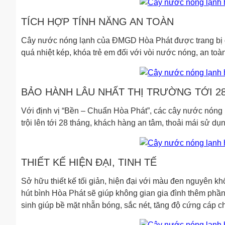
TÍCH HỢP TÍNH NĂNG AN TOÀN
Cây nước nóng lạnh của ĐMGD Hòa Phát được trang bị đ
quá nhiệt kép, khóa trẻ em đối với vòi nước nóng, an toàn
BẢO HÀNH LÂU NHẤT THỊ TRƯỜNG TỚI 2
Với định vị “Bền – Chuẩn Hòa Phát”, các cây nước nóng 
trội lên tới 28 tháng, khách hàng an tâm, thoải mái sử dụn
THIẾT KẾ HIỆN ĐẠI, TINH TẾ
Sở hữu thiết kế tối giản, hiện đại với màu đen nguyên kh
hút bình Hòa Phát sẽ giúp không gian gia đình thêm phầ
sinh giúp bề mặt nhẵn bóng, sắc nét, tăng độ cứng cáp 