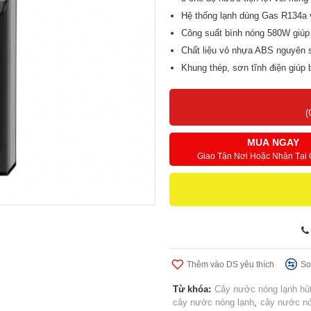
Hệ thống lạnh dùng Gas R134a v
Công suất bình nóng 580W giúp
Chất liệu vỏ nhựa ABS nguyên 
Khung thép, sơn tĩnh điện giúp
Khóa trẻ em an toàn
Bảo hành vượt trội lên tới 28 th
(
MUA NGAY
Giao Tận Nơi Hoặc Nhận Tại
Thêm vào DS yêu thích
So
Từ khóa:
Cây nước nóng lạnh hú
cây nước nóng lạnh
,
cây nước n