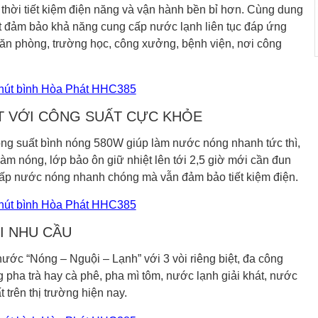
 thời tiết kiệm điện năng và vận hành bền bỉ hơn. Cùng dung
hát đảm bảo khả năng cung cấp nước lạnh liên tục đáp ứng
văn phòng, trường học, công xưởng, bệnh viện, nơi công
T VỚI CÔNG SUẤT CỰC KHỎE
ng suất bình nóng 580W giúp làm nước nóng nhanh tức thì,
làm nóng, lớp bảo ôn giữ nhiệt lên tới 2,5 giờ mới cần đun
cấp nước nóng nhanh chóng mà vẫn đảm bảo tiết kiệm điện.
I NHU CẦU
nước “Nóng – Nguội – Lạnh” với 3 vòi riêng biệt, đa công
ha trà hay cà phê, pha mì tôm, nước lạnh giải khát, nước
trên thị trường hiện nay.