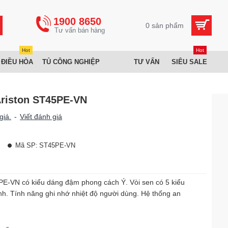
1900 8650
0 sản phẩm
Hot
Hot
 ĐIỀU HÒA
TỦ CÔNG NGHIỆP
TƯ VẤN
SIÊU SALE
Ariston ST45PE-VN
giá.
-
Viết đánh giá
Mã SP:
ST45PE-VN
E-VN có kiểu dáng đậm phong cách Ý. Vòi sen có 5 kiểu
nh. Tính năng ghi nhớ nhiệt độ người dùng. Hệ thống an