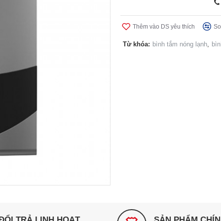
Thêm vào DS yêu thích
So
Từ khóa:
bình tắm nóng lạnh
,
bìn
ĐỔI TRẢ LINH HOẠT
SẢN PHẨM CHÍ