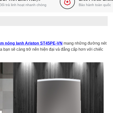
Đổi trả linh hoạt nhanh chóng
Bảo hành toàn quốc
ắm nóng lạnh Ariston ST45PE-VN
mang những đường nét
ủa bạn sẽ càng trở nên hiện đại và đẳng cấp hơn với chiếc