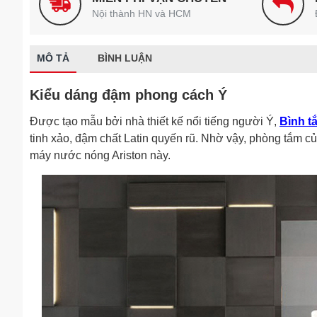
Nội thành HN và HCM
MÔ TẢ
BÌNH LUẬN
Kiểu dáng đậm phong cách Ý
Được tạo mẫu bởi nhà thiết kế nổi tiếng người Ý,
Bình t
tinh xảo, đậm chất Latin quyến rũ. Nhờ vậy, phòng tắm c
máy nước nóng Ariston này.