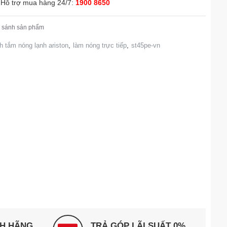
Hỗ trợ mua hàng 24/7:
1900 8650
 sánh sản phẩm
h tắm nóng lạnh ariston
,
làm nóng trực tiếp
,
st45pe-vn
NH HÃNG
TRẢ GÓP LÃI SUẤT 0%