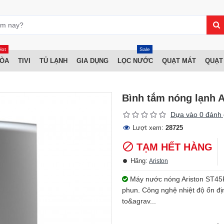
Hot
Sale
HÒA
TIVI
TỦ LẠNH
GIA DỤNG
LỌC NƯỚC
QUẠT MÁT
QUẠT
Bình tắm nóng lạnh 
Dựa vào 0 đánh 
Lượt xem:
28725
TẠM HẾT HÀNG
Hãng:
Ariston
Máy nước nóng Ariston ST45P
phun. Công nghệ nhiệt độ ổn đị
to&agrav...