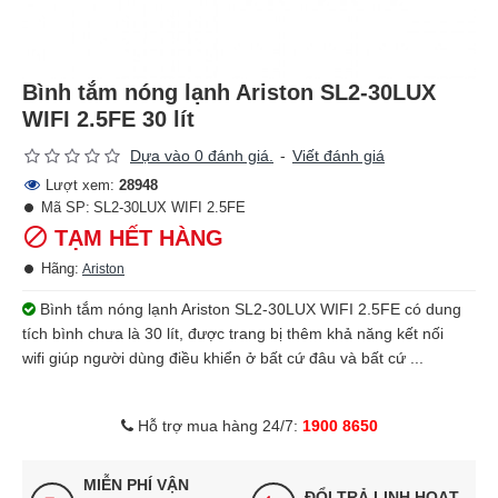
Bình tắm nóng lạnh Ariston SL2-30LUX
WIFI 2.5FE 30 lít
Dựa vào 0 đánh giá.
-
Viết đánh giá
Lượt xem:
28948
Mã SP:
SL2-30LUX WIFI 2.5FE
TẠM HẾT HÀNG
Hãng:
Ariston
Bình tắm nóng lạnh Ariston SL2-30LUX WIFI 2.5FE có dung
tích bình chưa là 30 lít, được trang bị thêm khả năng kết nối
wifi giúp người dùng điều khiển ở bất cứ đâu và bất cứ ...
Hỗ trợ mua hàng 24/7:
1900 8650
MIỄN PHÍ VẬN
ĐỔI TRẢ LINH HOẠT