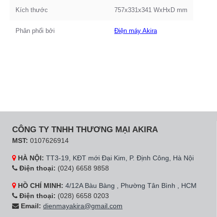
Kích thước
757x331x341 WxHxD mm
Phân phối bởi
Điện máy Akira
CÔNG TY TNHH THƯƠNG MẠI AKIRA
MST:
0107626914
HÀ NỘI:
TT3-19, KĐT mới Đại Kim, P. Định Công, Hà Nội
Điện thoại:
(024) 6658 9858
HỒ CHÍ MINH:
4/12A Bàu Bàng , Phường Tân Bình , HCM
Điện thoại:
(028) 6658 0203
Email:
dienmayakira@gmail.com