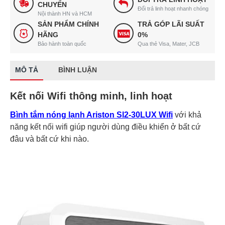
CHUYỂN
Đổi trả linh hoạt nhanh chóng
Nội thành HN và HCM
SẢN PHẨM CHÍNH
TRẢ GÓP LÃI SUẤT
HÃNG
0%
Bảo hành toàn quốc
Qua thẻ Visa, Mater, JCB
MÔ TẢ
BÌNH LUẬN
Kết nối Wifi thông minh, linh hoạt
Bình tắm nóng lạnh Ariston Sl2-30LUX Wifi
với khả
năng kết nối wifi giúp người dùng điều khiển ở bất cứ
đâu và bất cứ khi nào.