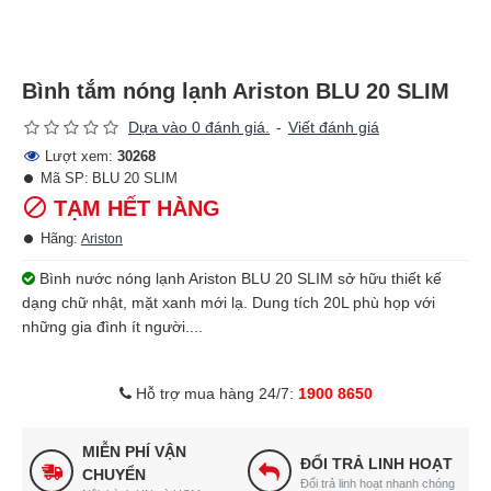
Bình tắm nóng lạnh Ariston BLU 20 SLIM
Dựa vào 0 đánh giá.
-
Viết đánh giá
Lượt xem:
30268
Mã SP:
BLU 20 SLIM
TẠM HẾT HÀNG
Hãng:
Ariston
Bình nước nóng lạnh Ariston BLU 20 SLIM sở hữu thiết kế
dạng chữ nhật, mặt xanh mới lạ. Dung tích 20L phù họp với
những gia đình ít người....
Hỗ trợ mua hàng 24/7:
1900 8650
MIỄN PHÍ VẬN
ĐỔI TRẢ LINH HOẠT
CHUYỂN
Đổi trả linh hoạt nhanh chóng