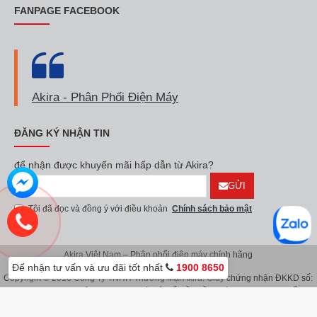
FANPAGE FACEBOOK
Akira - Phân Phối Điện Máy
ĐĂNG KÝ NHẬN TIN
để nhận được khuyến mãi hấp dẫn từ Akira?
GỬI
Tôi đã đọc và đồng ý với điều khoản
Chính sách bảo mật
Akira Việt Nam – Phân phối điện máy chính hãng
Để nhận tư vấn và ưu đãi tốt nhất
1900 8650
Copyright © 2018 Công Ty TNHH Thương Mại Akira. Giấy chứng nhận ĐKKD số:
0107626914 do Sở KH & ĐT TP.Hà Nội cấp lần đầu ngày 08/11/2016. Giấy
chứng nhận đăng ký địa điểm kinh doanh do Sở Kế Hoạch & Đầu Tư TP.Hà Nội
cấp ngày 08/11/2016.