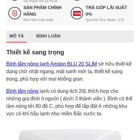
Nội thành HN và HCM
SẢN PHẨM CHÍNH
TRẢ GÓP LÃI SUẤT
HÃNG
0%
Bảo hành toàn quốc
Qua thẻ Visa, Mater, JCB
MÔ TẢ
BÌNH LUẬN
Thiết kế sang trọng
Bình tắm nóng lạnh Ariston BLU 20 SLIM
sở hữu thiết kế
dạng chữ nhật ngang, mặt xanh mới lạ, thiết kế sang
trọng, phù hợp với mọi không gian.
Bình tắm nóng
lạnh có dung tích 20L thích hợp cho
những gia đình ít người ( dưới 3 thành viên ). Bình có thể
làm nóng tới 80 độ C, phù hợp để lắp đặt ở những khu
vực có khí hậu lạnh như miền Bắc nước ta.