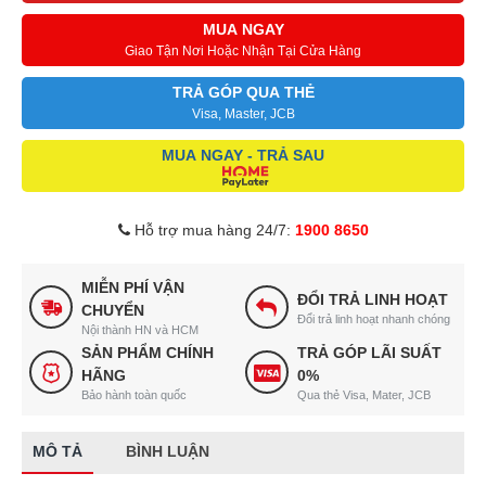
MUA NGAY
Giao Tận Nơi Hoặc Nhận Tại Cửa Hàng
TRẢ GÓP QUA THẺ
Visa, Master, JCB
MUA NGAY - TRẢ SAU
Hỗ trợ mua hàng 24/7:
1900 8650
MIỄN PHÍ VẬN
ĐỔI TRẢ LINH HOẠT
CHUYỂN
Đổi trả linh hoạt nhanh chóng
Nội thành HN và HCM
SẢN PHẨM CHÍNH
TRẢ GÓP LÃI SUẤT
HÃNG
0%
Bảo hành toàn quốc
Qua thẻ Visa, Mater, JCB
MÔ TẢ
BÌNH LUẬN