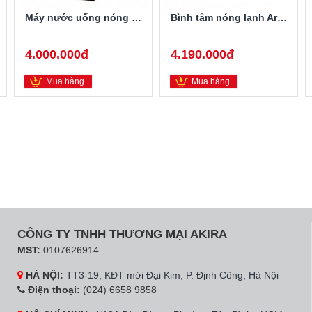
Máy nước uống nóng lạnh Alaska R-80
Bình tắm nóng lạnh Ariston PRO-R40SH 2.5FE 40 Lít
4.000.000đ
4.190.000đ
Mua hàng
Mua hàng
CÔNG TY TNHH THƯƠNG MẠI AKIRA
MST:
0107626914
HÀ NỘI:
TT3-19, KĐT mới Đại Kim, P. Định Công, Hà Nội
Điện thoại:
(024) 6658 9858