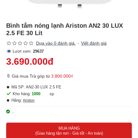
Bình tắm nóng lạnh Ariston AN2 30 LUX
2.5 FE 30 Lít
Dựa vào 0 đánh giá.
-
Viết đánh giá
Lượt xem:
29637
3.690.000đ
🔖 Giá mua Trả góp từ
3.800.000₫
Mã SP:
AN2-30 LUX 2.5 FE
Kho hàng:
1000
sp
Hãng:
Ariston
...
MUA HÀNG
(Giao hàng tận nơi - Giá tốt - An toàn)