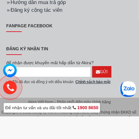
Hướng dẫn mua trả góp
Đăng ký cộng tác viên
FANPAGE FACEBOOK
ĐĂNG KÝ NHẬN TIN
để nhận được khuyến mãi hấp dẫn từ Akira?
GỬI
Tôi đã đọc và đồng ý với điều khoản
Chính sách bảo mật
Akira Việt Nam – Phân phối điện máy chính hãng
Để nhận tư vấn và ưu đãi tốt nhất
1900 8650
Copyright © 2018 Công Ty TNHH Thương Mại Akira. Giấy chứng nhận ĐKKD số:
0107626914 do Sở KH & ĐT TP.Hà Nội cấp lần đầu ngày 08/11/2016. Giấy
chứng nhận đăng ký địa điểm kinh doanh do Sở Kế Hoạch & Đầu Tư TP.Hà Nội
cấp ngày 08/11/2016.