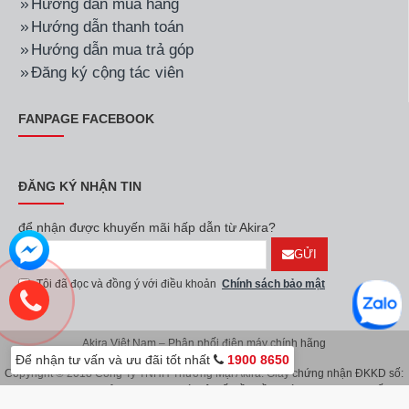
Hướng dẫn mua hàng
Hướng dẫn thanh toán
Hướng dẫn mua trả góp
Đăng ký cộng tác viên
FANPAGE FACEBOOK
ĐĂNG KÝ NHẬN TIN
để nhận được khuyến mãi hấp dẫn từ Akira?
GỬI
Tôi đã đọc và đồng ý với điều khoản
Chính sách bảo mật
Akira Việt Nam – Phân phối điện máy chính hãng
Để nhận tư vấn và ưu đãi tốt nhất
1900 8650
Copyright © 2018 Công Ty TNHH Thương Mại Akira. Giấy chứng nhận ĐKKD số:
0107626914 do Sở KH & ĐT TP.Hà Nội cấp lần đầu ngày 08/11/2016. Giấy
chứng nhận đăng ký địa điểm kinh doanh do Sở Kế Hoạch & Đầu Tư TP.Hà Nội