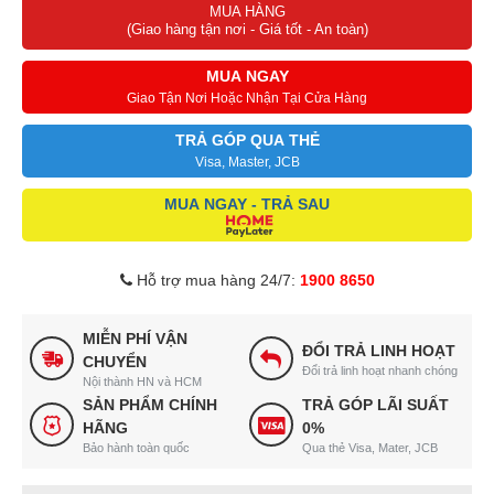
MUA HÀNG
(Giao hàng tận nơi - Giá tốt - An toàn)
MUA NGAY
Giao Tận Nơi Hoặc Nhận Tại Cửa Hàng
TRẢ GÓP QUA THẺ
Visa, Master, JCB
MUA NGAY - TRẢ SAU
Hỗ trợ mua hàng 24/7:
1900 8650
MIỄN PHÍ VẬN
ĐỔI TRẢ LINH HOẠT
CHUYỂN
Đổi trả linh hoạt nhanh chóng
Nội thành HN và HCM
SẢN PHẨM CHÍNH
TRẢ GÓP LÃI SUẤT
HÃNG
0%
Bảo hành toàn quốc
Qua thẻ Visa, Mater, JCB