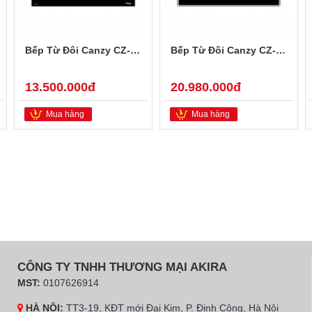
Bếp Từ Đôi Canzy CZ-922P
Bếp Từ Đôi Canzy CZ-702IP
13.500.000đ
20.980.000đ
Mua hàng
Mua hàng
CÔNG TY TNHH THƯƠNG MẠI AKIRA
MST:
0107626914
HÀ NỘI:
TT3-19, KĐT mới Đại Kim, P. Định Công, Hà Nội