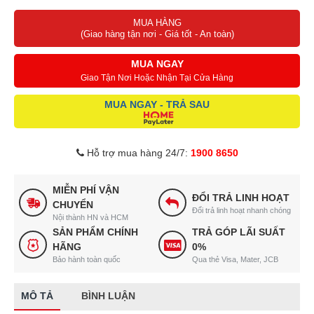
MUA HÀNG
(Giao hàng tận nơi - Giá tốt - An toàn)
MUA NGAY
Giao Tận Nơi Hoặc Nhận Tại Cửa Hàng
MUA NGAY - TRẢ SAU
Hỗ trợ mua hàng 24/7:
1900 8650
MIỄN PHÍ VẬN
ĐỔI TRẢ LINH HOẠT
CHUYỂN
Đổi trả linh hoạt nhanh chóng
Nội thành HN và HCM
SẢN PHẨM CHÍNH
TRẢ GÓP LÃI SUẤT
HÃNG
0%
Bảo hành toàn quốc
Qua thẻ Visa, Mater, JCB
MÔ TẢ
BÌNH LUẬN