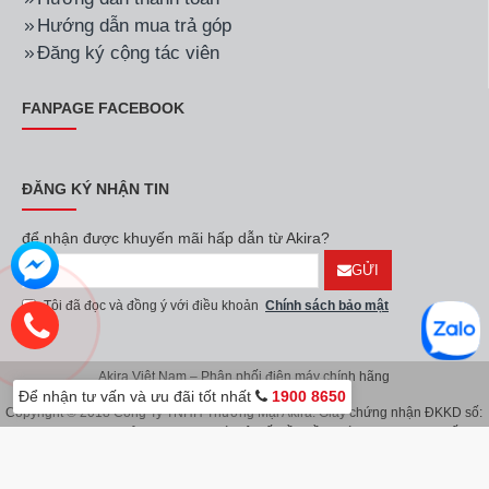
Hướng dẫn mua trả góp
Đăng ký cộng tác viên
FANPAGE FACEBOOK
ĐĂNG KÝ NHẬN TIN
để nhận được khuyến mãi hấp dẫn từ Akira?
GỬI
Tôi đã đọc và đồng ý với điều khoản
Chính sách bảo mật
Akira Việt Nam – Phân phối điện máy chính hãng
Để nhận tư vấn và ưu đãi tốt nhất
1900 8650
Copyright © 2018 Công Ty TNHH Thương Mại Akira. Giấy chứng nhận ĐKKD số:
0107626914 do Sở KH & ĐT TP.Hà Nội cấp lần đầu ngày 08/11/2016. Giấy
chứng nhận đăng ký địa điểm kinh doanh do Sở Kế Hoạch & Đầu Tư TP.Hà Nội
cấp ngày 08/11/2016.