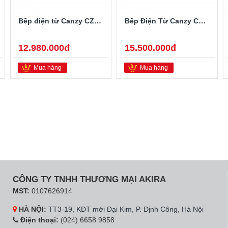
Bếp điện từ Canzy CZ-900GEB
Bếp Điện Từ Canzy CZ-BMIX740T
12.980.000đ
15.500.000đ
Mua hàng
Mua hàng
CÔNG TY TNHH THƯƠNG MẠI AKIRA
MST:
0107626914
HÀ NỘI:
TT3-19, KĐT mới Đại Kim, P. Định Công, Hà Nội
Điện thoại:
(024) 6658 9858