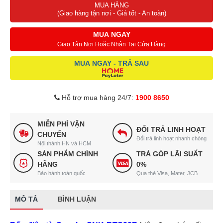
MUA HÀNG
(Giao hàng tận nơi - Giá tốt - An toàn)
MUA NGAY
Giao Tận Nơi Hoặc Nhận Tại Cửa Hàng
MUA NGAY - TRẢ SAU
Hỗ trợ mua hàng 24/7:
1900 8650
MIỄN PHÍ VẬN
ĐỔI TRẢ LINH HOẠT
CHUYỂN
Đổi trả linh hoạt nhanh chóng
Nội thành HN và HCM
SẢN PHẨM CHÍNH
TRẢ GÓP LÃI SUẤT
HÃNG
0%
Bảo hành toàn quốc
Qua thẻ Visa, Mater, JCB
MÔ TẢ
BÌNH LUẬN