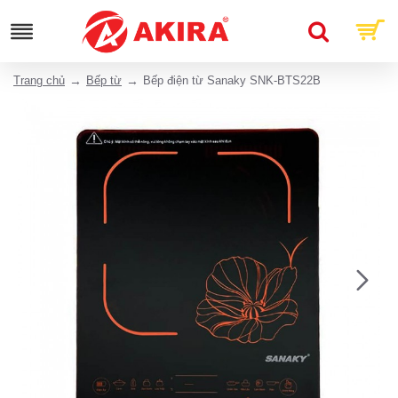
Trang chủ
Bếp từ
Bếp điện từ Sanaky SNK-BTS22B