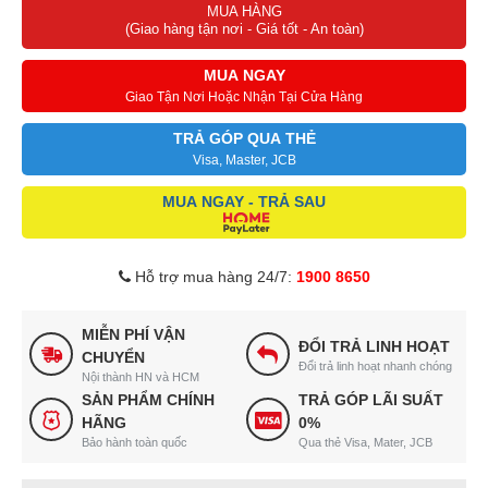
MUA HÀNG
(Giao hàng tận nơi - Giá tốt - An toàn)
MUA NGAY
Giao Tận Nơi Hoặc Nhận Tại Cửa Hàng
TRẢ GÓP QUA THẺ
Visa, Master, JCB
MUA NGAY - TRẢ SAU
Hỗ trợ mua hàng 24/7:
1900 8650
MIỄN PHÍ VẬN
ĐỔI TRẢ LINH HOẠT
CHUYỂN
Đổi trả linh hoạt nhanh chóng
Nội thành HN và HCM
SẢN PHẨM CHÍNH
TRẢ GÓP LÃI SUẤT
HÃNG
0%
Bảo hành toàn quốc
Qua thẻ Visa, Mater, JCB