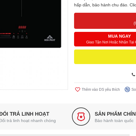
hấp dẫn, bảo hành chu đáo. Clic
(
MUA NGAY
Giao Tận Nơi Hoặc Nhận Tại
Thêm vào DS yêu thích
So
ĐỔI TRẢ LINH HOẠT
SẢN PHẨM CHÍ
Đổi trả linh hoạt nhanh chóng
Bảo hành toàn quốc