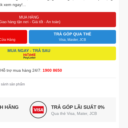
k xem ngay!...
MUA HÀNG
Giao hàng tận nơi - Giá tốt - An toàn)
TRẢ GÓP QUA THẺ
 Cửa Hàng
Visa, Master, JCB
MUA NGAY - TRẢ SAU
Hỗ trợ mua hàng 24/7:
1900 8650
 sánh sản phẩm
NH HÃNG
TRẢ GÓP LÃI SUẤT 0%
Qua thẻ Visa, Mater, JCB