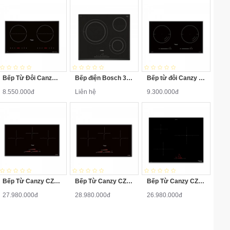
Bếp Từ Đôi Canzy CZ-65B
Bếp điện Bosch 3 vùng nấu 60CM HMH.PKK651FP1E
Bếp từ đôi Canzy CZ-68B
8.550.000đ
Liên hệ
9.300.000đ
Bếp Từ Canzy CZ-999DHG Ba Vùng Nấu
Bếp Từ Canzy CZ-999DHI Ba Vùng Nấu
Bếp Từ Canzy CZ-999DHE Ba Vùng Nấu
27.980.000đ
28.980.000đ
26.980.000đ