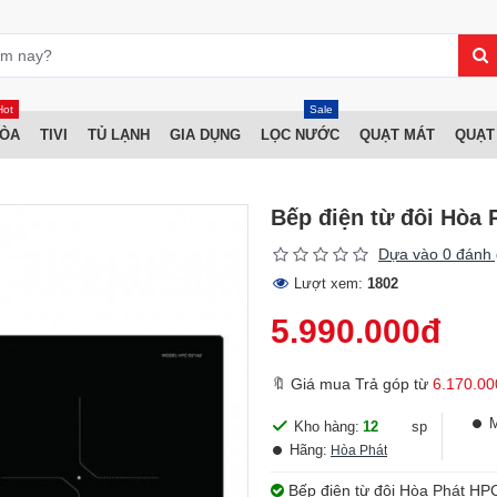
Hot
Sale
HÒA
TIVI
TỦ LẠNH
GIA DỤNG
LỌC NƯỚC
QUẠT MÁT
QUẠT
Bếp điện từ đôi Hòa
Dựa vào 0 đánh 
Lượt xem:
1802
5.990.000đ
🔖 Giá mua Trả góp từ
6.170.00
Kho hàng:
12
sp
Hãng:
Hòa Phát
Bếp điện từ đôi Hòa Phát HPC 