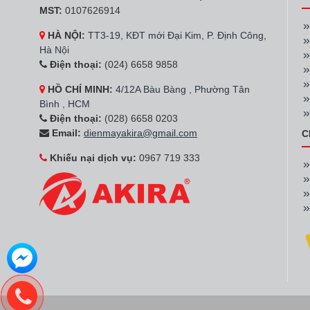
MST:
0107626914
HÀ NỘI:
TT3-19, KĐT mới Đại Kim, P. Định Công,
Hà Nội
Điện thoại:
(024) 6658 9858
HỒ CHÍ MINH:
4/12A Bàu Bàng , Phường Tân
Bình , HCM
Điện thoại:
(028) 6658 0203
Email:
dienmayakira@gmail.com
C
Khiếu nại dịch vụ:
0967 719 333