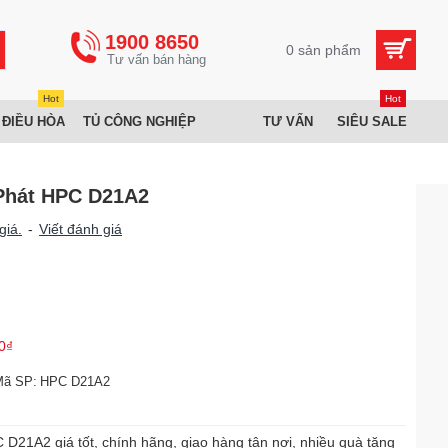
1900 8650
0 sản phẩm
Hot
Hot
 ĐIỀU HÒA
TỦ CÔNG NGHIỆP
TƯ VẤN
SIÊU SALE
 Phát HPC D21A2
giá.
-
Viết đánh giá
0₫
Mã SP:
HPC D21A2
D21A2 giá tốt, chính hãng, giao hàng tận nơi, nhiều quà tặng