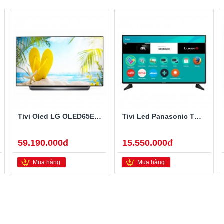
Tivi Oled LG OLED65E8PTA 65 Inch
Tivi Led Panasonic TH-49EX600V 49 Inch 4K Ultra HD
59.190.000đ
15.550.000đ
Mua hàng
Mua hàng