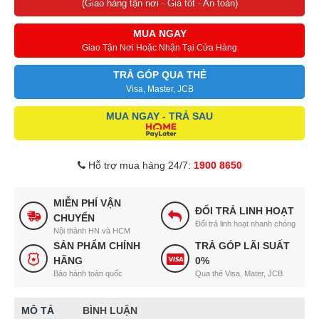
(Giao hàng tận nơi - Giá tốt - An toàn)
MUA NGAY
Giao Tận Nơi Hoặc Nhận Tại Cửa Hàng
TRẢ GÓP QUA THẺ
Visa, Master, JCB
MUA NGAY - TRẢ SAU
Hỗ trợ mua hàng 24/7:
1900 8650
MIỄN PHÍ VẬN
ĐỔI TRẢ LINH HOẠT
CHUYỂN
Đổi trả linh hoạt nhanh chóng
Nội thành HN và HCM
SẢN PHẨM CHÍNH
TRẢ GÓP LÃI SUẤT
HÃNG
0%
Bảo hành toàn quốc
Qua thẻ Visa, Mater, JCB
MÔ TẢ
BÌNH LUẬN