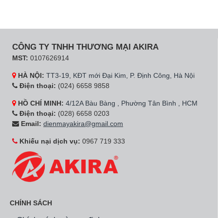
CÔNG TY TNHH THƯƠNG MẠI AKIRA
MST:
0107626914
HÀ NỘI:
TT3-19, KĐT mới Đại Kim, P. Định Công, Hà Nội
Điện thoại:
(024) 6658 9858
HỒ CHÍ MINH:
4/12A Bàu Bàng , Phường Tân Bình , HCM
Điện thoại:
(028) 6658 0203
Email:
dienmayakira@gmail.com
Khiếu nại dịch vụ:
0967 719 333
CHÍNH SÁCH