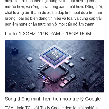
được tối ưu hóa theo nội dung; vì thế đại dương trông
mờ ảo hơn, và rừng mưa trông xanh mát hơn. Đồng thời,
chất lượng âm thanh được bù đắp linh hoạt dựa trên âm
lượng; loại bỏ biến dạng tín hiệu và loa, và cung cấp trải
nghiệm nghe chân thực hơn ở mọi cấp độ âm thanh.
Lõi tứ 1,3GHz; 2GB RAM + 16GB ROM
Sống thông minh hơn tích hợp trợ lý Google
TV Android TCL với Trợ lý Google đem lại trải nghiệm