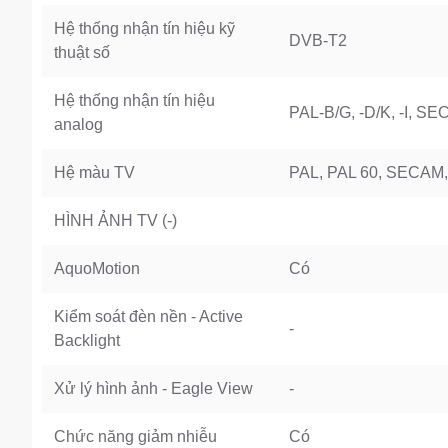
Hệ thống nhận tín hiệu kỹ
DVB-T2
thuật số
Hệ thống nhận tín hiệu
PAL-B/G, -D/K, -I, S
analog
Hệ màu TV
PAL, PAL 60, SECAM,
HÌNH ẢNH TV (-)
AquoMotion
Có
Kiểm soát đèn nền - Active
-
Backlight
Xử lý hình ảnh - Eagle View
-
Chức năng giảm nhiễu
Có