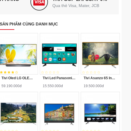
Qua thẻ Visa, Mater, JCB
SẢN PHẨM CÙNG DANH MỤC
Tivi Oled LG OLED65E8PTA 65 Inch
Tivi Led Panasonic TH-49EX600V 49 Inch 4K Ultra HD
Tivi Asanzo 65 Inch AS65SK900
59.190.000đ
15.550.000đ
19.500.000đ