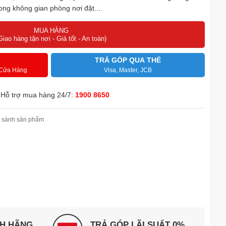
rong không gian phòng nơi đặt....
MUA HÀNG
Giao hàng tận nơi - Giá tốt - An toàn)
TRẢ GÓP QUA THẺ
 Cửa Hàng
Visa, Master, JCB
Hỗ trợ mua hàng 24/7:
1900 8650
 sánh sản phẩm
NH HÃNG
TRẢ GÓP LÃI SUẤT 0%