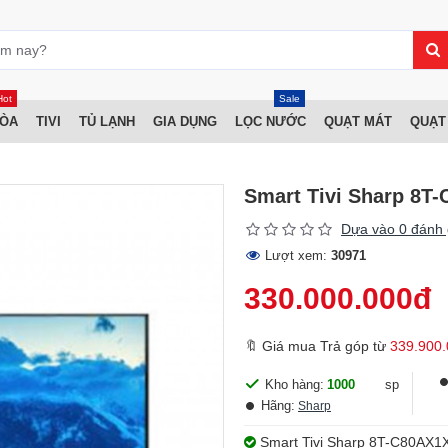
Hot
Sale
HÒA
TIVI
TỦ LẠNH
GIA DỤNG
LỌC NƯỚC
QUẠT MÁT
QUẠT
Smart Tivi Sharp 8T-
Dựa vào 0 đánh 
Lượt xem:
30971
330.000.000đ
🔖 Giá mua Trả góp từ
339.900.
Kho hàng:
1000
sp
Hãng:
Sharp
Smart Tivi Sharp 8T-C80AX1X 