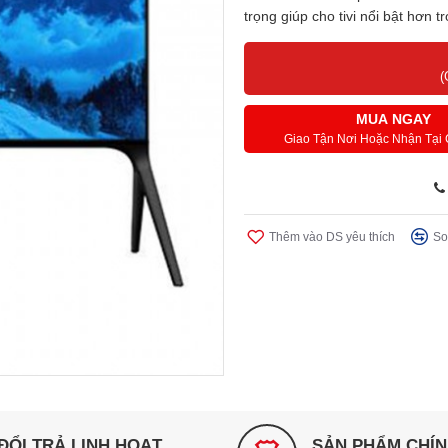
trọng giúp cho tivi nổi bật hơn t
(
MUA NGAY
Giao Tận Nơi Hoặc Nhận Tại
Thêm vào DS yêu thích
So
ĐỔI TRẢ LINH HOẠT
SẢN PHẨM CHÍ