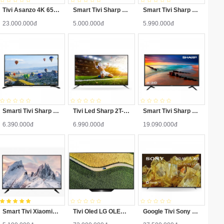
Tivi Asanzo 4K 65 Inch 65AU9000
Smart Tivi Sharp LC-32SA4500X 32 inch
Smart Tivi Sharp LC-40SA5500X 40 inch
23.000.000đ
5.000.000đ
5.990.000đ
Smarti Tivi Sharp 2T-C40AE1X 40 Inch
Tivi Led Sharp 2T-C45AE1X 45 inch
Smart Tivi Sharp LC-60UA6800X 60 inch
6.390.000đ
6.990.000đ
19.090.000đ
Smart Tivi Xiaomi A2 43 inch L43M7-ETH
Tivi Oled LG OLED65B9PTA 65Inch 4K Smart
Google Tivi Sony 4K 75 inch XR-75X90L