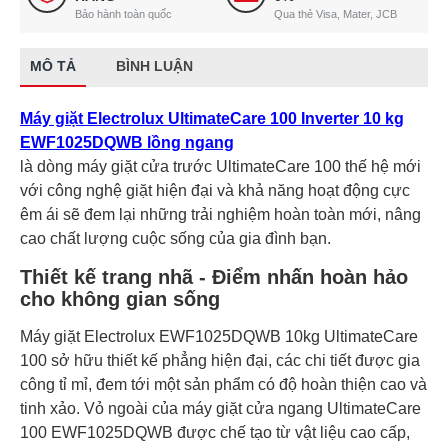
Bảo hành toàn quốc
Qua thẻ Visa, Mater, JCB
MÔ TẢ
BÌNH LUẬN
Máy giặt Electrolux UltimateCare 100 Inverter 10 kg
EWF1025DQWB lồng ngang
là dòng máy giặt cửa trước UltimateCare 100 thế hệ mới
với công nghệ giặt hiện đại và khả năng hoạt động cực
êm ái sẽ đem lại những trải nghiệm hoàn toàn mới, nâng
cao chất lượng cuộc sống của gia đình bạn.
Thiết kế trang nhã - Điểm nhấn hoàn hảo
cho không gian sống
Máy giặt Electrolux EWF1025DQWB 10kg UltimateCare
100 sở hữu thiết kế phẳng hiện đại, các chi tiết được gia
công tỉ mỉ, đem tới một sản phẩm có độ hoàn thiện cao và
tinh xảo. Vỏ ngoài của máy giặt cửa ngang UltimateCare
100 EWF1025DQWB được chế tạo từ vật liệu cao cấp,