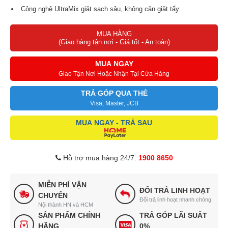
Công nghệ UltraMix giặt sạch sâu, không cặn giặt tẩy
Chăm sóc quẩn áo chuyên nghiệp với 15 chương trình giặt
MUA HÀNG
Chương trình này giặt chỉ hết chưa đầy 15 phút, sẽ phù hợp với
(Giao hàng tận nơi - Giá tốt - An toàn)
quần áo ít bẩn và lượng đồ giặt ít.
Máy giặt có chức năng AddClothes cho phép bạn tạm dừng quá
MUA NGAY
trình giặt để thêm đồ bị quên tối đa 15 phút sau khi chu trình bắt
Giao Tận Nơi Hoặc Nhận Tại Cửa Hàng
đầu để tránh bị bỏ sót.
TRẢ GÓP QUA THẺ
Visa, Master, JCB
MUA NGAY - TRẢ SAU
Hỗ trợ mua hàng 24/7:
1900 8650
MIỄN PHÍ VẬN
ĐỔI TRẢ LINH HOẠT
CHUYỂN
Đổi trả linh hoạt nhanh chóng
Nội thành HN và HCM
SẢN PHẨM CHÍNH
TRẢ GÓP LÃI SUẤT
HÃNG
0%