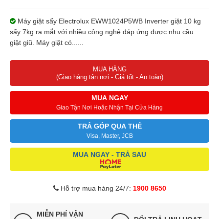
Máy giặt sấy Electrolux EWW1024P5WB Inverter giặt 10 kg
sấy 7kg ra mắt với nhiều công nghệ đáp ứng được nhu cầu
giặt giũ. Máy giặt có......
MUA HÀNG
(Giao hàng tận nơi - Giá tốt - An toàn)
MUA NGAY
Giao Tận Nơi Hoặc Nhận Tại Cửa Hàng
TRẢ GÓP QUA THẺ
Visa, Master, JCB
MUA NGAY - TRẢ SAU
Hỗ trợ mua hàng 24/7:
1900 8650
MIỄN PHÍ VẬN