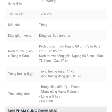
19.2 Wh/kg
dụng điện
Tốc độ vắt
1200 v/p
Màu sắc
Trắng
Máy giặt Inverter
Động cơ Eco Inverter
Kích thước máy: Ngang 60 cm - Sâu 65.9
Kích thước (Cao
cm - Cao 85 cm
x Rộng x Sâu)
Kích thước đóng gói: Ngang 64.5 cm - Sâu
71.8 cm - Cao 87 cm
Trọng lượng máy: 77 kg
Trọng lượng (kg)
Trọng lượng đóng gói: 81 kg
- Bảng điều kiển IQ – Touch
- Chức năng Vapor Refresh
Tính năng khác
- Lồng giặt Lily
- Cửa 3XL
SẢN PHẨM CÙNG DANH MỤC