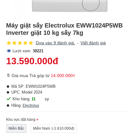
Máy giặt sấy Electrolux EWW1024P5WB
Inverter giặt 10 kg sấy 7kg
Dựa vào 9 đánh giá.
-
Viết đánh giá
Lượt xem:
38221
13.590.000đ
🔖 Giá mua Trả góp từ
14.000.000₫
Mã SP:
EWW1024P5WB
UPC:
Model 2024
Kho hàng:
11
sp
Hãng:
Electrolux
Khu vực đặt hàng
Miền Bắc
Miền Nam
(-1.610.000đ)