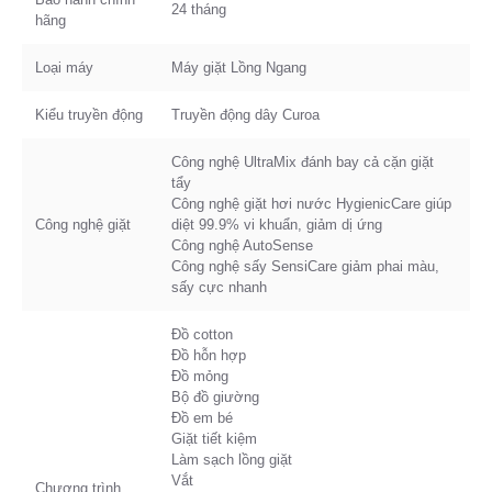
24 tháng
hãng
Loại máy
Máy giặt Lồng Ngang
Kiểu truyền động
Truyền động dây Curoa
Công nghệ UltraMix đánh bay cả cặn giặt
tẩy
Công nghệ giặt hơi nước HygienicCare giúp
Công nghệ giặt
diệt 99.9% vi khuẩn, giảm dị ứng
Công nghệ AutoSense
Công nghệ sấy SensiCare giảm phai màu,
sấy cực nhanh
Đồ cotton
Đồ hỗn hợp
Đồ mỏng
Bộ đồ giường
Đồ em bé
Giặt tiết kiệm
Làm sạch lồng giặt
Vắt
Chương trình