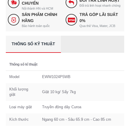
ĐỔI TRẢ LINH HOẠT
CHUYỂN
Đổi trả linh hoạt nhanh chóng
Nội thành HN và HCM
SẢN PHẨM CHÍNH
TRẢ GÓP LÃI SUẤT
HÃNG
0%
Bảo hành toàn quốc
Qua thẻ Visa, Mater, JCB
THÔNG SỐ KỸ THUẬT
Thống số kĩ thuật
Model
EWW1024P5WB
Khối lượng
Giặt 10 kg/ Sấy 7kg
giặt
Loại máy giặt
Truyền động dây Curoa
Kích thước
Ngang 60 cm - Sâu 65.9 cm - Cao 85 cm