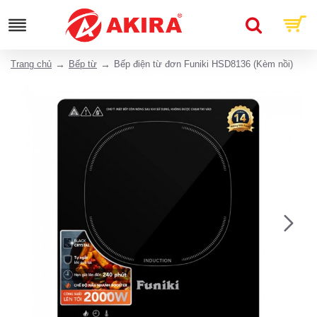
Trang chủ
Bếp từ
Bếp điện từ đơn Funiki HSD8136 (Kèm nồi)