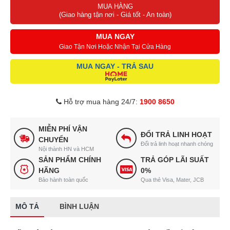
MUA HÀNG
(Giao hàng tận nơi - Giá tốt - An toàn)
MUA NGAY
Giao Tận Nơi Hoặc Nhận Tại Cửa Hàng
MUA NGAY - TRẢ SAU
Hỗ trợ mua hàng 24/7:
1900 8650
MIỄN PHÍ VẬN
ĐỔI TRẢ LINH HOẠT
CHUYỂN
Đổi trả linh hoạt nhanh chóng
Nội thành HN và HCM
SẢN PHẨM CHÍNH
TRẢ GÓP LÃI SUẤT
HÃNG
0%
Bảo hành toàn quốc
Qua thẻ Visa, Mater, JCB
MÔ TẢ
BÌNH LUẬN