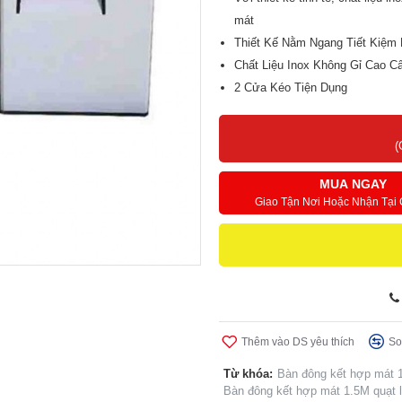
mát
Thiết Kế Nằm Ngang Tiết Kiệm 
Chất Liệu Inox Không Gỉ Cao C
2 Cửa Kéo Tiện Dụng
Điều Chỉnh Nhiệt Độ Thành Tủ 
Tiết Kiệm Điện Năng, Đảm Bảo
(
MUA NGAY
Giao Tận Nơi Hoặc Nhận Tại
Thêm vào DS yêu thích
So
Từ khóa:
Bàn đông kết hợp mát 1
Bàn đông kết hợp mát 1.5M quạt 