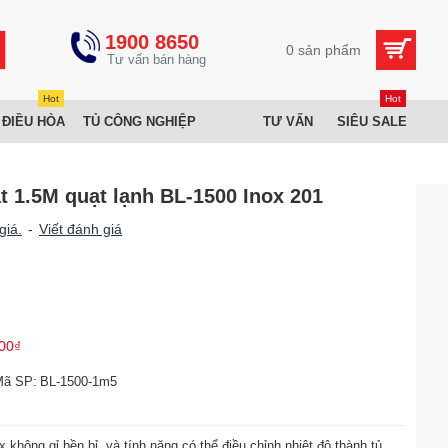
1900 8650
0 sản phẩm
Hot
Hot
 ĐIỀU HÒA
TỦ CÔNG NGHIỆP
TƯ VẤN
SIÊU SALE
 1.5M quạt lạnh BL-1500 Inox 201
giá.
-
Viết đánh giá
00₫
Mã SP:
BL-1500-1m5
nox không gỉ bền bỉ, và tính năng có thể điều chỉnh nhiệt độ thành tủ