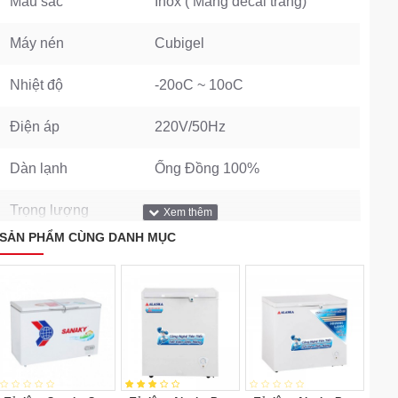
Màu sắc
Inox ( Màng decal trắng)
Máy nén
Cubigel
Nhiệt độ
-20oC ~ 10oC
Điện áp
220V/50Hz
Dàn lạnh
Ống Đồng 100%
Trọng lượng
70KG
SẢN PHẨM CÙNG DANH MỤC
Dung tích
294L
Kích thước
1500*750*800
THÔNG SỐ TỦ MÁT
Gas
R290