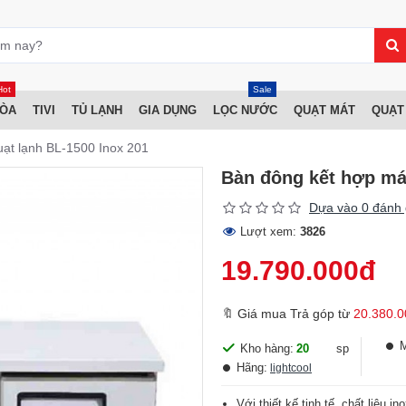
Hot
Sale
HÒA
TIVI
TỦ LẠNH
GIA DỤNG
LỌC NƯỚC
QUẠT MÁT
QUẠT
ạt lạnh BL-1500 Inox 201
Bàn đông kết hợp mát
Dựa vào 0 đánh 
Lượt xem:
3826
19.790.000đ
🔖 Giá mua Trả góp từ
20.380.0
Kho hàng:
20
sp
Hãng:
lightcool
Với thiết kế tinh tế, chất liệu i