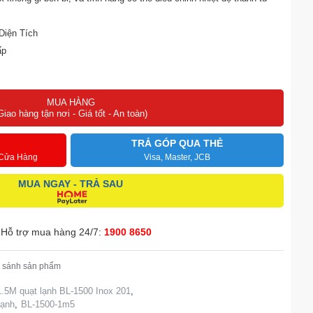
Diện Tích
ấp
Mát
MUA HÀNG
 Hiệu Quả Bảo Quản
Giao hàng tận nơi - Giá tốt - An toàn)
TRẢ GÓP QUA THẺ
 Cửa Hàng
Visa, Master, JCB
MUA NGAY - TRẢ SAU
Hỗ trợ mua hàng 24/7:
1900 8650
 sánh sản phẩm
.5M quạt lạnh BL-1500 Inox 201
,
lạnh
,
BL-1500-1m5