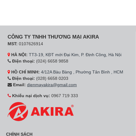
CÔNG TY TNHH THƯƠNG MẠI AKIRA
MST:
0107626914
HÀ NỘI:
TT3-19, KĐT mới Đại Kim, P. Định Công, Hà Nội
Điện thoại:
(024) 6658 9858
HỒ CHÍ MINH:
4/12A Bàu Bàng , Phường Tân Bình , HCM
Điện thoại:
(028) 6658 0203
Email:
dienmayakira@gmail.com
Khiếu nại dịch vụ:
0967 719 333
CHÍNH SÁCH