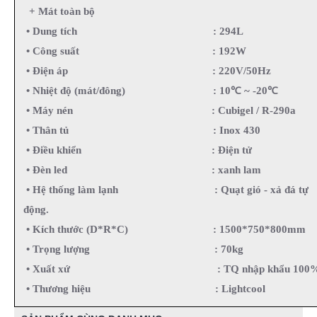
Xuất xứ
TQ nhập khẩu 100%
+ Mát toàn bộ
• Dung tích
: 294L
• Công suất
: 192W
• Điện áp
: 220V/50Hz
• Nhiệt độ (mát/đông)
: 10℃ ~ -20℃
• Máy nén
: Cubigel / R-290a
• Thân tủ
: Inox 430
• Điều khiển
: Điện tử
• Đèn led :
xanh lam
• Hệ thống làm lạnh
: Quạt gió - xả đá tự
động.
• Kích thước (D*R*C)
: 1500*750*800mm
• Trọng lượng
: 70kg
• Xuất xứ
: TQ nhập khẩu 100
• Thương hiệu
: Lightcool