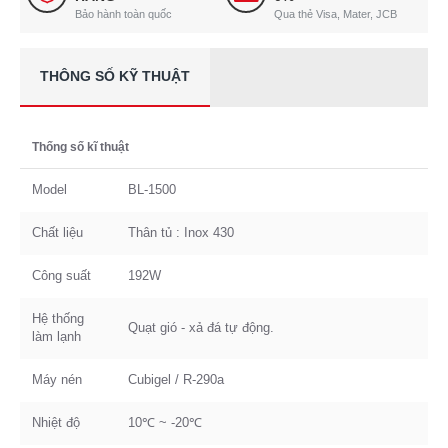
Bảo hành toàn quốc
Qua thẻ Visa, Mater, JCB
THÔNG SỐ KỸ THUẬT
Thống số kĩ thuật
Model
BL-1500
Chất liệu
Thân tủ : Inox 430
Công suất
192W
Hệ thống
Quạt gió - xả đá tự động.
làm lạnh
Máy nén
Cubigel / R-290a
Nhiệt độ
10℃ ~ -20℃