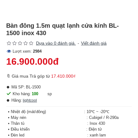
Bàn đông 1.5m quạt lạnh cửa kính BL-
1500 inox 430
Dựa vào 0 đánh giá.
-
Viết đánh giá
Lượt xem:
2984
16.900.000đ
🔖 Giá mua Trả góp từ
17.410.000₫
Mã SP:
BL-1500
Kho hàng:
100
sp
Hãng:
lightcool
• Nhiệt độ (mát/đông) : 10℃ ~ -20℃
• Máy nén : Cubigel / R-290a
• Thân tủ : Inox 430
• Điều khiển : Điện tử
• Đèn led : xanh lam