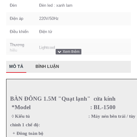
Đèn
Đèn led : xanh lam
Điện áp
220V/50Hz
Điều khiển
Điện tử
Thương
Lightcool
hiệu
Trọng
MÔ TẢ
BÌNH LUẬN
70kg
lượng
Dung tích
294L
Kích thước
(D*R*C): 1500*750*800mm
BÀN ĐÔNG 1.5M "Quạt lạnh" cửa kính
*Model : BL-1500
Máy nén bên trái / tùy chỉnh 1 chế độ: + Đông
Kiểu tủ
toàn bộ + Mát toàn bộ
◊ Kiểu tủ
: Máy nén bên trái / tùy
chỉnh 1 chế độ:
Xuất Xứ & Bảo Hành
+ Đông toàn bộ