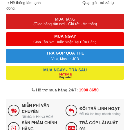
• Hệ thống làm lạnh : Quạt gió - xả đá tự
động.
• Kích thước (D*R*C) : 1500*750*800mm
MUA HÀNG
(Giao hàng tận nơi - Giá tốt - An toàn)
MUA NGAY
Giao Tận Nơi Hoặc Nhận Tại Cửa Hàng
TRẢ GÓP QUA THẺ
Visa, Master, JCB
MUA NGAY - TRẢ SAU
Hỗ trợ mua hàng 24/7:
1900 8650
MIỄN PHÍ VẬN
ĐỔI TRẢ LINH HOẠT
CHUYỂN
Đổi trả linh hoạt nhanh chóng
Nội thành HN và HCM
SẢN PHẨM CHÍNH
TRẢ GÓP LÃI SUẤT
HÃNG
0%