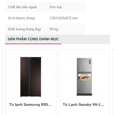
Chất liệu bên ngoài
Kim loại
Kích thước thùng
1767x610x672 mm
Khối lượng thùng (kg)
50 kg
SẢN PHẨM CÙNG DANH MỤC
Tủ lạnh Samsung RS552NRUA9M/SV 548 lít
Tủ Lạnh Sanaky VH-148HPN 140 Lít