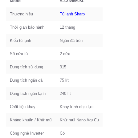
Model
SJ-X346E-SL
Thương hiệu
Tủ lạnh Sharp
Thời gian bảo hành
12 tháng
Kiểu tủ lạnh
Ngăn đá trên
Số cửa tủ
2 cửa
Dung tích sử dụng
315
Dung tích ngăn đá
75 lít
Dung tích ngăn lạnh
240 lít
Chất liệu khay
Khay kính chịu lực
Kháng khuẩn / Khử mùi
Khử mùi Nano Ag+Cu
Công nghệ Inverter
Có