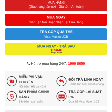
MUA HÀNG
(Giao hàng tận nơi - Giá tốt - An toàn)
MUA NGAY
Giao Tận Nơi Hoặc Nhận Tại Cửa Hàng
TRẢ GÓP QUA THẺ
Visa, Master, JCB
MUA NGAY - TRẢ SAU
Hỗ trợ mua hàng 24/7:
1900 8650
MIỄN PHÍ VẬN
ĐỔI TRẢ LINH HOẠT
CHUYỂN
Đổi trả linh hoạt nhanh chóng
Nội thành HN và HCM
SẢN PHẨM CHÍNH
TRẢ GÓP LÃI SUẤT
HÃNG
0%
Bảo hành toàn quốc
Qua thẻ Visa, Mater, JCB