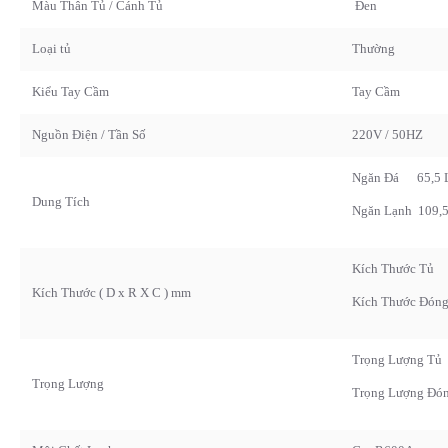
Màu Thân Tủ / Cánh Tủ
Đen
Loại tủ
Thường
Kiểu Tay Cầm
Tay Cầm
Nguồn Điện / Tần Số
220V / 50HZ
Ngăn Đá
65,5
L
Dung Tích
Ngăn Lạnh
109,
Kích Thước
Kích Thước ( D x R X C ) mm
Kích Thước Đón
Trọng Lượng
Trọng Lượng
Trọng Lượng Đón