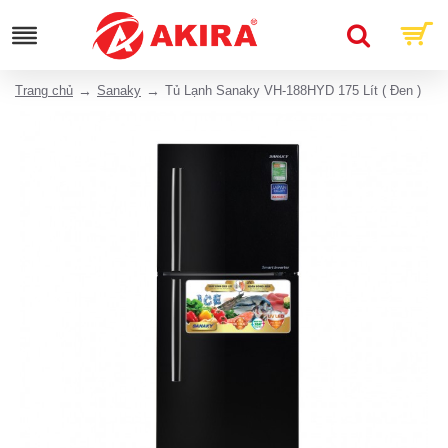
Trang chủ
Sanaky
Tủ Lạnh Sanaky VH-188HYD 175 Lít ( Đen )