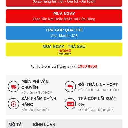
(Giao hàng tận nơi - Giá tốt - An toàn)
MUA NGAY
Giao Tận Nơi Hoặc Nhận Tại Cửa Hàng
TRẢ GÓP QUA THẺ
Visa, Master, JCB
MUA NGAY - TRẢ SAU
Hỗ trợ mua hàng 24/7:
1900 8650
MIỄN PHÍ VẬN
ĐỔI TRẢ LINH HOẠT
CHUYỂN
Đổi trả linh hoạt nhanh chóng
Nội thành HN và HCM
SẢN PHẨM CHÍNH
TRẢ GÓP LÃI SUẤT
HÃNG
0%
Bảo hành toàn quốc
Qua thẻ Visa, Mater, JCB
MÔ TẢ
BÌNH LUẬN