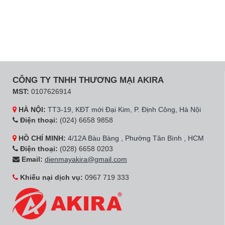
CÔNG TY TNHH THƯƠNG MẠI AKIRA
MST:
0107626914
HÀ NỘI:
TT3-19, KĐT mới Đại Kim, P. Định Công, Hà Nội
Điện thoại:
(024) 6658 9858
HỒ CHÍ MINH:
4/12A Bàu Bàng , Phường Tân Bình , HCM
Điện thoại:
(028) 6658 0203
Email:
dienmayakira@gmail.com
Khiếu nại dịch vụ:
0967 719 333