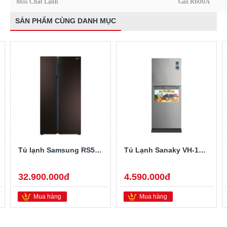
Môi Chất Lạnh
Gas R600A
SẢN PHẨM CÙNG DANH MỤC
Tủ lạnh Samsung RS552NRUA9M/SV 548 lít
Tủ Lạnh Sanaky VH-148HPN 140 Lít
32.900.000đ
4.590.000đ
Mua hàng
Mua hàng