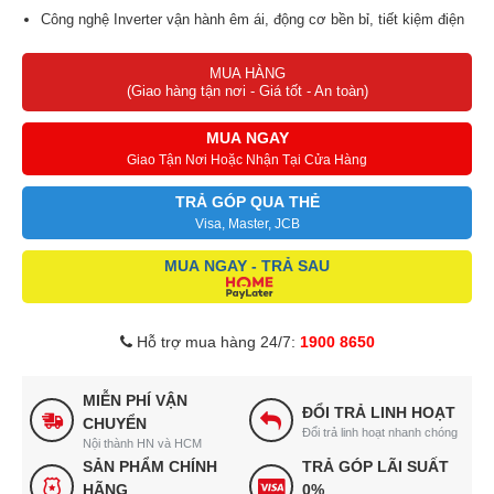
Công nghệ Inverter vận hành êm ái, động cơ bền bỉ, tiết kiệm điện
hiệu quả
MUA HÀNG
Công nghệ làm lạnh nhanh Express Freezing giúp thực phẩm luôn
(Giao hàng tận nơi - Giá tốt - An toàn)
tươi ngon
Ngăn đông điều chỉnh nhiệt độ đến -22⁰C, bảo quản thực phẩm
MUA NGAY
tươi lâu hơn
Giao Tận Nơi Hoặc Nhận Tại Cửa Hàng
Loại bỏ mùi hôi khó chịu hiệu quả nhờ vào bộ khử mùi chứa chất
TRẢ GÓP QUA THẺ
kháng khuẩn
Visa, Master, JCB
Ngăn kệ được làm bằng kính chịu lực độ bền cao, trữ được nhiều
MUA NGAY - TRẢ SAU
thực phẩm
An toàn, chất lượng, an tâm sử dụng khi được bảo hành motor
đến 10 năm
Hỗ trợ mua hàng 24/7:
1900 8650
MIỄN PHÍ VẬN
ĐỔI TRẢ LINH HOẠT
CHUYỂN
Đổi trả linh hoạt nhanh chóng
Nội thành HN và HCM
SẢN PHẨM CHÍNH
TRẢ GÓP LÃI SUẤT
HÃNG
0%