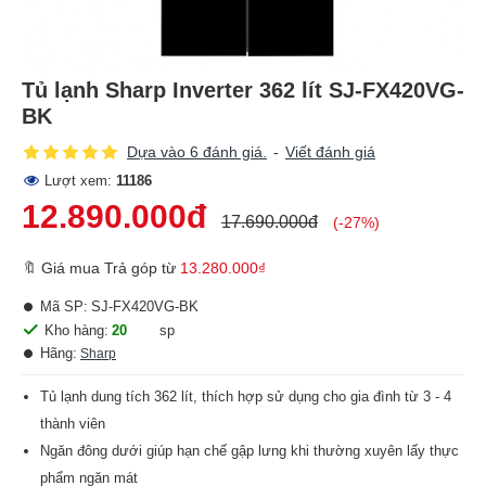
Tủ lạnh Sharp Inverter 362 lít SJ-FX420VG-
BK
Dựa vào 6 đánh giá.
-
Viết đánh giá
Lượt xem:
11186
12.890.000đ
17.690.000đ
(-27%)
🔖 Giá mua Trả góp từ
13.280.000₫
Mã SP:
SJ-FX420VG-BK
Kho hàng:
20
sp
Hãng:
Sharp
Tủ lạnh dung tích 362 lít, thích hợp sử dụng cho gia đình từ 3 - 4
thành viên
Ngăn đông dưới giúp hạn chế gập lưng khi thường xuyên lấy thực
phẩm ngăn mát