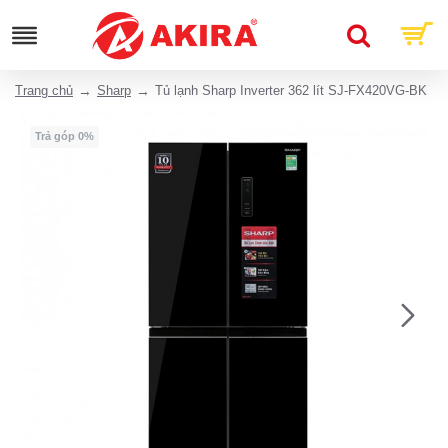
Trang chủ
Sharp
Tủ lạnh Sharp Inverter 362 lít SJ-FX420VG-BK
Trả góp 0%