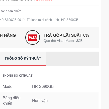
 sánh sản phẩm
 HR S690GB 90 lít
,
Tủ lạnh mini cánh kính
,
HR S690GB
NH HÃNG
TRẢ GÓP LÃI SUẤT 0%
Qua thẻ Visa, Mater, JCB
THÔNG SỐ KỸ THUẬT
THỐNG SỐ KĨ THUẬT
Model
HR S690GB
Bảng điều
Núm vặn
khiển