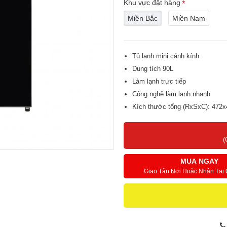
Khu vực đặt hàng
Miền Bắc
Miền Nam
Tủ lạnh mini cánh kính
Dung tích 90L
Làm lạnh trực tiếp
Công nghệ làm lạnh nhanh
Kích thước tổng (RxSxC): 472
Môi chất lạnh R600a
Các sản phẩm Tủ lạnh mini cán
(
Châu Âu. Áp dụng công nghệ tiên
tiết kiệm điện, vận hành êm ái.
MUA NGAY
Giao Tận Nơi Hoặc Nhận Tại