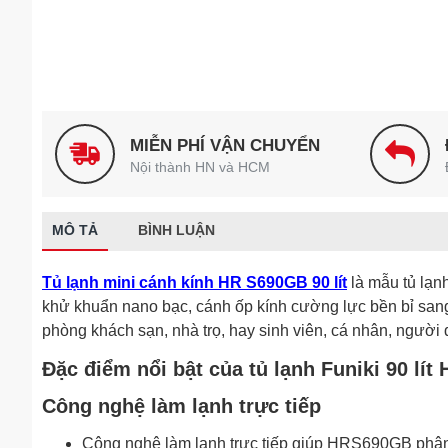
MIỄN PHÍ VẬN CHUYỂN
Nội thành HN và HCM
MÔ TẢ
BÌNH LUẬN
Tủ lạnh mini cánh kính HR S690GB 90 lít
là mẫu tủ lạnh
khử khuẩn nano bạc, cánh ốp kính cường lực bền bỉ sang
phòng khách sạn, nhà trọ, hay sinh viên, cá nhân, người
Đặc điểm nổi bật của tủ lạnh Funiki 90 lí
Công nghệ làm lạnh trực tiếp
Công nghệ làm lạnh trực tiếp giúp HRS690GB phân