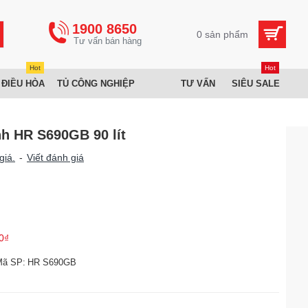
1900 8650
0 sản phẩm
Hot
Hot
 ĐIỀU HÒA
TỦ CÔNG NGHIỆP
TƯ VẤN
SIÊU SALE
nh HR S690GB 90 lít
giá.
-
Viết đánh giá
0₫
Mã SP:
HR S690GB