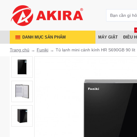
DANH MỤC SẢN PHẨM
MÁY GIẶT
ĐIỀU 
Trang chủ
Funiki
Tủ lạnh mini cánh kính HR S690GB 90 lít