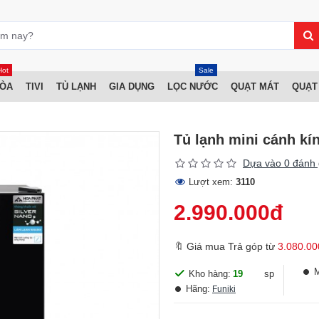
Hot
Sale
HÒA
TIVI
TỦ LẠNH
GIA DỤNG
LỌC NƯỚC
QUẠT MÁT
QUẠT
Tủ lạnh mini cánh kí
Dựa vào 0 đánh 
Lượt xem:
3110
2.990.000đ
🔖 Giá mua Trả góp từ
3.080.00
Kho hàng:
19
sp
Hãng:
Funiki