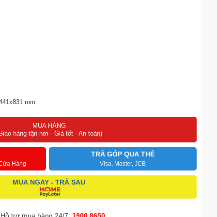
x441x831 mm
MUA HÀNG
h kính HR S690GB được sản xuất trên dây truyền hiện đại đạt chuẩn
Giao hàng tận nơi - Giá tốt - An toàn)
 tiến. Máy nén được sản xuất bởi các hãng danh tiếng trên thế giới,
TRẢ GÓP QUA THẺ
 Cửa Hàng
Visa, Master, JCB
MUA NGAY - TRẢ SAU
Hỗ trợ mua hàng 24/7:
1900 8650