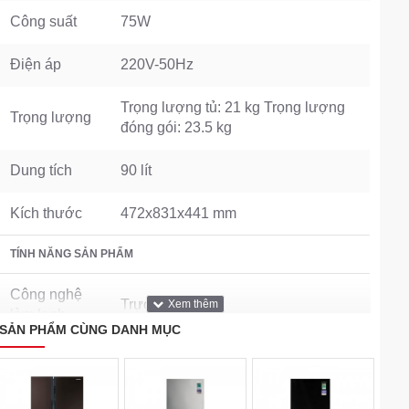
Công suất
75W
Điện áp
220V-50Hz
Trọng lượng tủ: 21 kg Trọng lượng
Trọng lượng
đóng gói: 23.5 kg
Dung tích
90 lít
Kích thước
472x831x441 mm
TÍNH NĂNG SẢN PHẨM
Công nghệ
Trực tiếp
làm lạnh
SẢN PHẨM CÙNG DANH MỤC