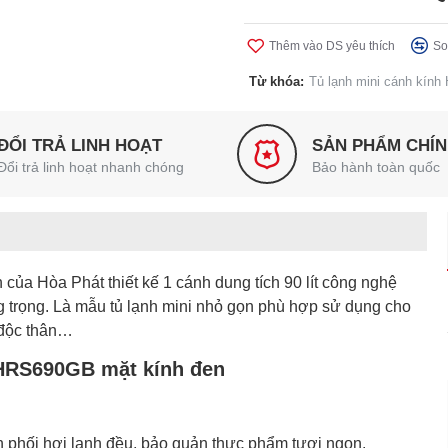
Thêm vào DS yêu thích
So
Từ khóa:
Tủ lạnh mini cánh kính
ĐỔI TRẢ LINH HOẠT
SẢN PHẨM CHÍ
Đổi trả linh hoạt nhanh chóng
Bảo hành toàn quốc
 của Hòa Phát thiết kế 1 cánh dung tích 90 lít công nghệ
 trọng. Là mẫu tủ lạnh mini nhỏ gọn phù hợp sử dụng cho
 độc thân…
t HRS690GB mặt kính đen
 phối hơi lạnh đều, bảo quản thực phẩm tươi ngon.