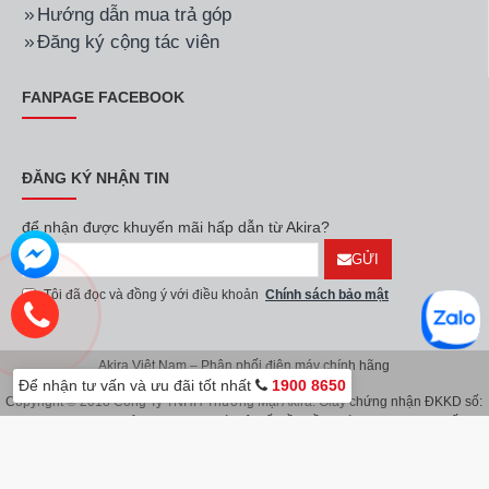
Hướng dẫn mua trả góp
Đăng ký cộng tác viên
FANPAGE FACEBOOK
ĐĂNG KÝ NHẬN TIN
để nhận được khuyến mãi hấp dẫn từ Akira?
GỬI
Tôi đã đọc và đồng ý với điều khoản
Chính sách bảo mật
Akira Việt Nam – Phân phối điện máy chính hãng
Để nhận tư vấn và ưu đãi tốt nhất
1900 8650
Copyright © 2018 Công Ty TNHH Thương Mại Akira. Giấy chứng nhận ĐKKD số:
0107626914 do Sở KH & ĐT TP.Hà Nội cấp lần đầu ngày 08/11/2016. Giấy
chứng nhận đăng ký địa điểm kinh doanh do Sở Kế Hoạch & Đầu Tư TP.Hà Nội
cấp ngày 08/11/2016.