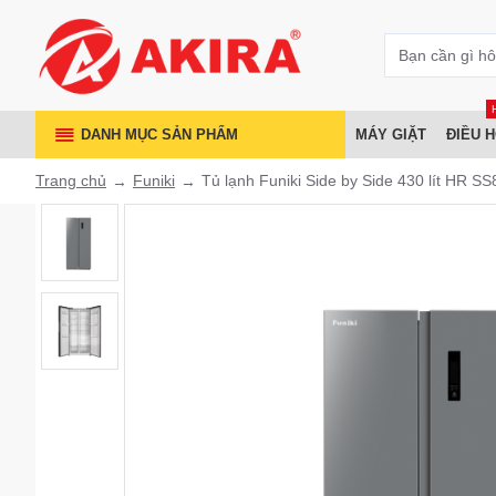
DANH MỤC SẢN PHẨM
MÁY GIẶT
ĐIỀU 
Trang chủ
Funiki
Tủ lạnh Funiki Side by Side 430 lít HR 