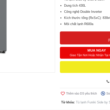
Dung tích 430L
Công nghệ Double Inverter
Kích thước tổng (RxSxC): 839
Môi chất lạnh R600a
Tủ lạnh Funiki Side by Side 43
dụng công nghệ Double Inverter 
(
lạnh đồng đều. Giải pháp hoàn h
MUA NGAY
Giao Tận Nơi Hoặc Nhận Tại
Thêm vào DS yêu thích
So
Từ khóa:
Tủ lạnh Funiki Side by