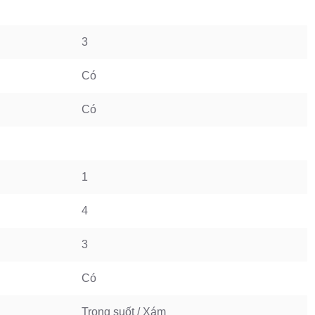
3
Có
Có
1
4
3
Có
Trong suốt / Xám