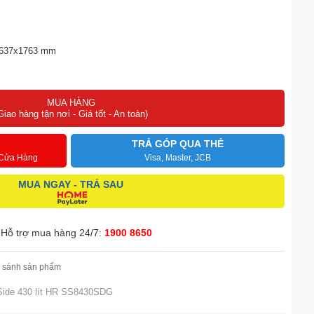
x637x1763 mm
0 lít HR SS8430SDG được sản xuất trên dây chuyền hiện đại, ứng
MUA HÀNG
vận hành siêu êm ái và tiết kiệm điện năng, Multi Air Flow giúp làm
Giao hàng tận nơi - Giá tốt - An toàn)
ảo cho gia đình hiện đại giữ thực phẩm tươi ngon.
TRẢ GÓP QUA THẺ
 Cửa Hàng
Visa, Master, JCB
MUA NGAY - TRẢ SAU
Hỗ trợ mua hàng 24/7:
1900 8650
 sánh sản phẩm
 Side 430 lít HR SS8430SDG