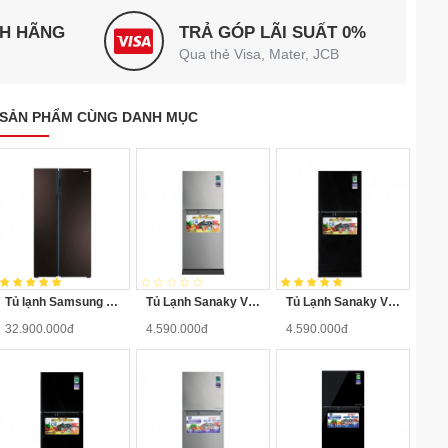
NH HÃNG
TRẢ GÓP LÃI SUẤT 0%
Qua thẻ Visa, Mater, JCB
SẢN PHẨM CÙNG DANH MỤC
Tủ lạnh Samsung RS552NRUA9M/SV 548 lít
Tủ Lạnh Sanaky VH-148HPN 140 Lít
Tủ Lạnh Sanaky VH-148HPD 140 Lít
32.900.000đ
4.590.000đ
4.590.000đ