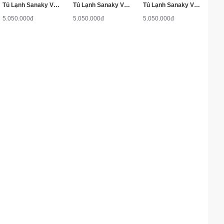
Tủ Lạnh Sanaky VH-188HYN 175 Lít ( Inox )
Tủ Lạnh Sanaky VH-188HYD 175 Lít ( Đen )
Tủ Lạnh Sanaky VH-188HYS 175 Lít ( Đen Sọc )
5.050.000đ
5.050.000đ
5.050.000đ