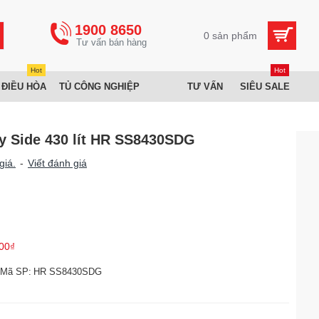
1900 8650
0 sản phẩm
Hot
Hot
 ĐIỀU HÒA
TỦ CÔNG NGHIỆP
TƯ VẤN
SIÊU SALE
by Side 430 lít HR SS8430SDG
giá.
-
Viết đánh giá
00₫
Mã SP:
HR SS8430SDG