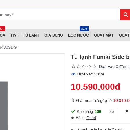
Hot
Sale
HÒA
TIVI
TỦ LẠNH
GIA DỤNG
LỌC NƯỚC
QUẠT MÁT
QUẠT
SS8430SDG
Tủ lạnh Funiki Side 
Dựa vào 0 đánh 
Lượt xem:
1834
10.590.000đ
🔖 Giá mua Trả góp từ
10.910.0
Kho hàng:
100
sp
Hãng:
Funiki
Tủ lạnh Side by Side 2 cánh