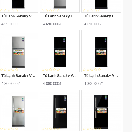
Tủ Lạnh Sanaky VH-148HPS 140 Lít ( Đen Sọc )
Tủ Lạnh Sanaky Inverter VH-149HPN 140 Lít
Tủ Lạnh Sanaky Inverter VH-149HPS 140 Lít ( Đen Sọc )
4.590.000đ
4.690.000đ
4.690.000đ
Tủ Lạnh Sanaky VH-188HPN 175 Lít ( Xám Đậm )
Tủ Lạnh Sanaky VH-188HPD 175 Lít ( Đen )
Tủ Lạnh Sanaky VH-188HPS 175 Lít
4.800.000đ
4.800.000đ
4.800.000đ