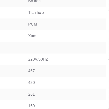
Bo tròn
Tích hợp
PCM
Xám
220V/50HZ
467
430
261
169