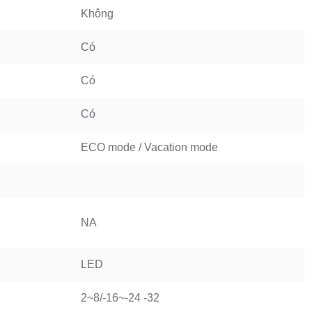
Không
Có
Có
Có
ECO mode / Vacation mode
NA
LED
2~8/-16~-24 -32