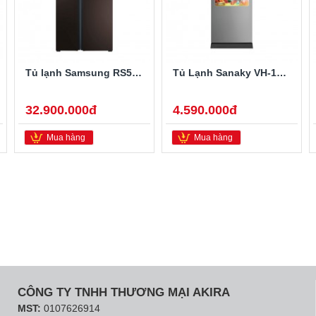
Tủ lạnh Samsung RS552NRUA9M/SV 548 lít
Tủ Lạnh Sanaky VH-148HPN 140 Lít
32.900.000đ
4.590.000đ
Mua hàng
Mua hàng
CÔNG TY TNHH THƯƠNG MẠI AKIRA
MST:
0107626914