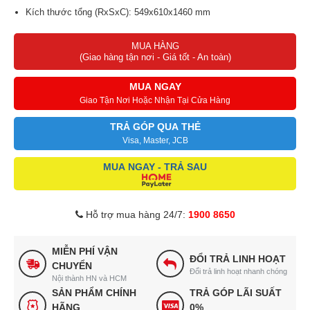
Kích thước tổng (RxSxC): 549x610x1460 mm
Môi chất lạnh R600a
MUA HÀNG
Các sản phẩm tủ lạnh cánh kính Funiki Inverter HR
(Giao hàng tận nơi - Giá tốt - An toàn)
T8209GB được sản xuất trên dây truyền hiện đại đạt chuẩn Châu
Âu. Áp dụng công nghệ tiên tiến: Công nghệ INVERTER, Công
MUA NGAY
nghệ SILVER NANO, Máy nén được sản xuất bởi các hãng danh
Giao Tận Nơi Hoặc Nhận Tại Cửa Hàng
tiếng trên thế giới.
TRẢ GÓP QUA THẺ
Visa, Master, JCB
MUA NGAY - TRẢ SAU
Hỗ trợ mua hàng 24/7:
1900 8650
MIỄN PHÍ VẬN
ĐỔI TRẢ LINH HOẠT
CHUYỂN
Đổi trả linh hoạt nhanh chóng
Nội thành HN và HCM
SẢN PHẨM CHÍNH
TRẢ GÓP LÃI SUẤT
HÃNG
0%