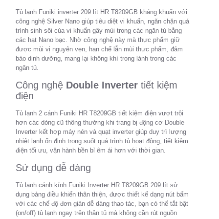
Tủ lạnh Funiki inverter 209 lít HR T8209GB kháng khuẩn với
công nghệ Silver Nano giúp tiêu diệt vi khuẩn, ngăn chặn quá
trình sinh sôi của vi khuẩn gây mùi trong các ngăn tủ bằng
các hạt Nano bạc. Nhờ công nghệ này mà thực phẩm giữ
được mùi vị nguyên vẹn, hạn chế lẫn mùi thực phẩm, đảm
bảo dinh dưỡng, mang lại không khí trong lành trong các
ngăn tủ.
Công nghệ
Double Inverter
tiết kiệm
điện
Tủ lạnh 2 cánh Funiki HR T8209GB tiết kiệm điện vượt trội
hơn các dòng cũ thông thường khi trang bị động cơ Double
Inverter kết hợp máy nén và quạt inverter giúp duy trì lượng
nhiệt lạnh ổn định trong suốt quá trình tủ hoạt động, tiết kiệm
điện tối ưu, vận hành bền bỉ êm ái hơn với thời gian.
Sử dụng dễ dàng
Tủ lạnh cánh kính Funiki Inverter HR T8209GB 209 lít sử
dụng bảng điều khiển thân thiện, được thiết kế dạng nút bấm
với các chế độ đơn giản dễ dàng thao tác, bạn có thể tắt bật
(on/off) tủ lạnh ngay trên thân tủ mà không cần rút nguồn