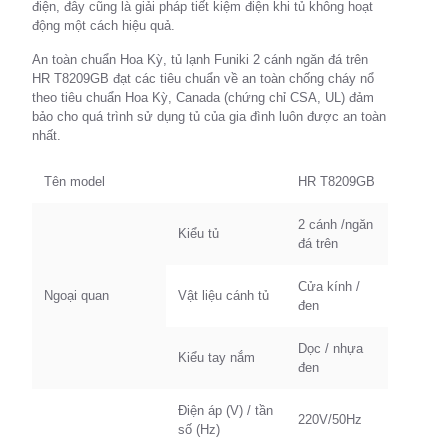
điện, đây cũng là giải pháp tiết kiệm điện khi tủ không hoạt
động một cách hiệu quả.
An toàn chuẩn Hoa Kỳ, tủ lạnh Funiki 2 cánh ngăn đá trên
HR T8209GB đạt các tiêu chuẩn về an toàn chống cháy nổ
theo tiêu chuẩn Hoa Kỳ, Canada (chứng chỉ CSA, UL) đảm
bảo cho quá trình sử dụng tủ của gia đình luôn được an toàn
nhất.
Tên model
HR T8209GB
2 cánh /ngăn
Kiểu tủ
đá trên
Cửa kính /
Ngoại quan
Vật liệu cánh tủ
đen
Dọc / nhựa
Kiểu tay nắm
đen
Điện áp (V) / tần
220V/50Hz
số (Hz)