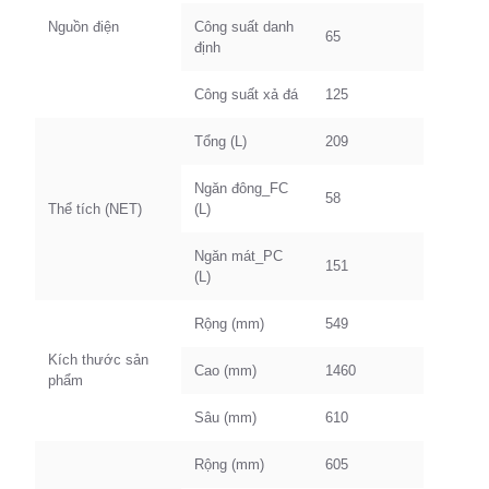
Nguồn điện
Công suất danh
65
định
Công suất xả đá
125
Tổng (L)
209
Ngăn đông_FC
58
Thể tích (NET)
(L)
Ngăn mát_PC
151
(L)
Rộng (mm)
549
Kích thước sản
Cao (mm)
1460
phẩm
Sâu (mm)
610
Rộng (mm)
605