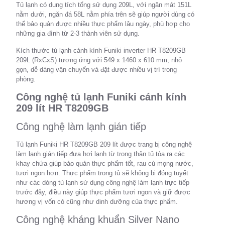
Tủ lạnh có dung tích tổng sử dụng 209L, với ngăn mát 151L
nằm dưới, ngăn đá 58L nằm phía trên sẽ giúp người dùng có
thể bảo quản được nhiều thực phẩm lâu ngày, phù hợp cho
những gia đình từ 2-3 thành viên sử dụng.
Kích thước tủ lạnh cánh kính Funiki inverter HR T8209GB
209L (RxCxS) tương ứng với 549 x 1460 x 610 mm, nhỏ
gọn, dễ dàng vận chuyển và đặt được nhiều vị trí trong
phòng.
Công nghệ tủ lạnh Funiki cánh kính
209 lít HR T8209GB
Công nghệ làm lạnh gián tiếp
Tủ lạnh Funiki HR T8209GB 209 lít được trang bị công nghệ
làm lạnh gián tiếp đưa hơi lạnh từ trong thân tủ tỏa ra các
khay chứa giúp bảo quản thực phẩm tốt, rau củ mọng nước,
tươi ngon hơn. Thực phẩm trong tủ sẽ không bị đóng tuyết
như các dòng tủ lạnh sử dụng công nghệ làm lạnh trực tiếp
trước đây, điều này giúp thực phẩm tươi ngon và giữ được
hương vị vốn có cũng như dinh dưỡng của thực phẩm.
Công nghệ kháng khuẩn Silver Nano