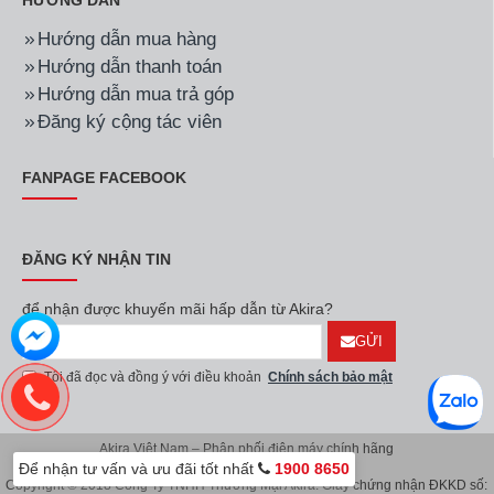
HƯỚNG DẪN
Hướng dẫn mua hàng
Hướng dẫn thanh toán
Hướng dẫn mua trả góp
Đăng ký cộng tác viên
FANPAGE FACEBOOK
ĐĂNG KÝ NHẬN TIN
để nhận được khuyến mãi hấp dẫn từ Akira?
GỬI
Tôi đã đọc và đồng ý với điều khoản
Chính sách bảo mật
Akira Việt Nam – Phân phối điện máy chính hãng
Để nhận tư vấn và ưu đãi tốt nhất
1900 8650
Copyright © 2018 Công Ty TNHH Thương Mại Akira. Giấy chứng nhận ĐKKD số: