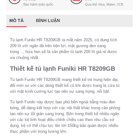
Bảo hành toàn quốc
Qua thẻ Visa, Mater, JCB
MÔ TẢ
BÌNH LUẬN
Tủ lạnh Funiki HR T8209GB ra mắt năm 2025, có dung tích
209 lít với ngăn đá trên tiện lợi, mặt gương đen sang
trọng…, hứa hẹn sẽ là sản phẩm tủ lạnh 200 lít giá rẻ được
ưa chuộng nhất.
Thiết kế tủ lạnh Funiki HR T8209GB
Tủ lạnh Funiki HR T8209GB mang thiết kế trẻ trung hiện đại,
đổi mới so với các dòng thiết kế cũ khi được trang bị cửa tủ
với mặt kính cường lực tạo nên sự sang trọng, nổi bật.
Tủ lạnh Funiki này được bao phủ bên ngoài bằng màu đen
bóng, dễ dàng kết hợp với các nội thất khác trong căn phòng
tạo nên sự tối giản sang trọng. Bên trong thiết kế nhiều ngăn
với các kệ linh hoạt điều chỉnh chiều cao theo nhu cầu sử
dụng, kệ có thể chịu lực lên tới 150kg bảo quản được nhiều
thực phẩm với trọng lượng lớn.