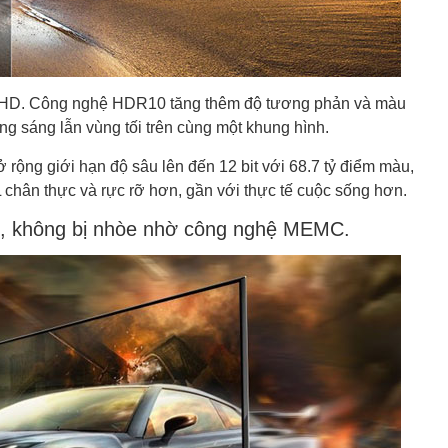
K UHD. Công nghệ HDR10 tăng thêm độ tương phản và màu
 vùng sáng lẫn vùng tối trên cùng một khung hình.
ở rộng giới hạn độ sâu lên đến 12 bit với 68.7 tỷ điểm màu,
L chân thực và rực rỡ hơn, gần với thực tế cuộc sống hơn.
ét, không bị nhòe nhờ công nghệ MEMC.