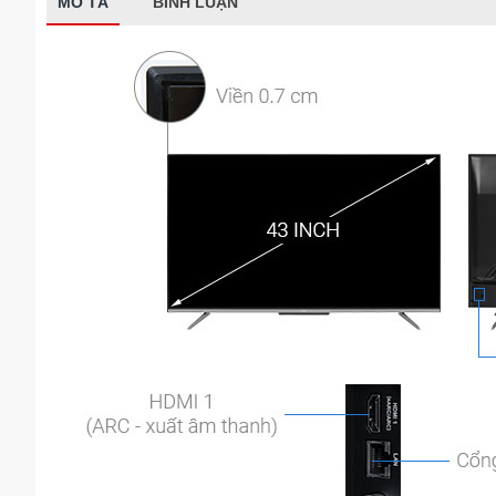
MÔ TẢ
BÌNH LUẬN