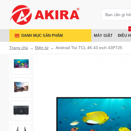
DANH MỤC SẢN PHẨM
MÁY GIẶT
ĐIỀU 
Trang chủ
Điện tử
Android Tivi TCL 4K 43 inch 43P725