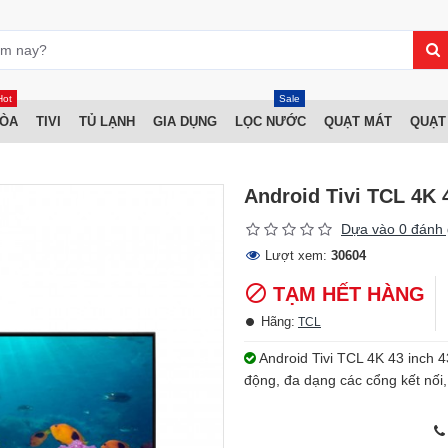
Hot
Sale
HÒA
TIVI
TỦ LẠNH
GIA DỤNG
LỌC NƯỚC
QUẠT MÁT
QUẠT
Android Tivi TCL 4K 
Dựa vào 0 đánh 
Lượt xem:
30604
TẠM HẾT HÀNG
Hãng:
TCL
Android Tivi TCL 4K 43 inch 4
động, đa dạng các cổng kết nối,