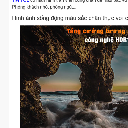
Tivi TCL
có màn hình tràn viền cùng chân đế màu bạc vữ
Phòng khách nhỏ, phòng ngủ,...
Hình ảnh sống động màu sắc chân thực với 