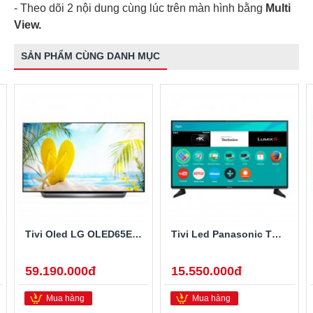
- Theo dõi 2 nội dung cùng lúc trên màn hình bằng
Multi
View.
SẢN PHẨM CÙNG DANH MỤC
Tivi Oled LG OLED65E8PTA 65 Inch
Tivi Led Panasonic TH-49EX600V 49 Inch 4K Ultra HD
59.190.000đ
15.550.000đ
Mua hàng
Mua hàng