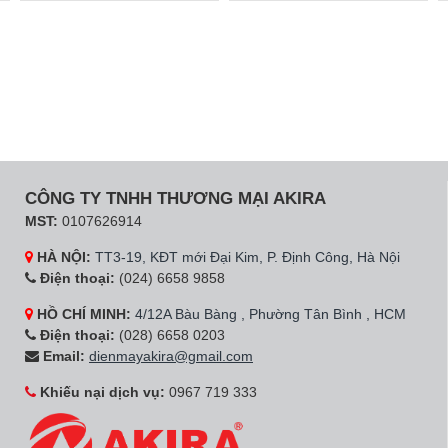
CÔNG TY TNHH THƯƠNG MẠI AKIRA
MST:
0107626914
HÀ NỘI:
TT3-19, KĐT mới Đại Kim, P. Định Công, Hà Nội
Điện thoại:
(024) 6658 9858
HỒ CHÍ MINH:
4/12A Bàu Bàng , Phường Tân Bình , HCM
Điện thoại:
(028) 6658 0203
Email:
dienmayakira@gmail.com
Khiếu nại dịch vụ:
0967 719 333