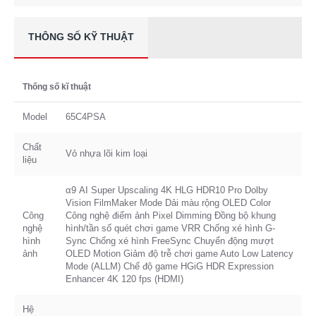
THÔNG SỐ KỸ THUẬT
Thống số kĩ thuật
Model
65C4PSA
Chất
Vỏ nhựa lõi kim loại
liệu
α9 AI Super Upscaling 4K HLG HDR10 Pro Dolby
Vision FilmMaker Mode Dải màu rộng OLED Color
Công
Công nghệ điểm ảnh Pixel Dimming Đồng bộ khung
nghệ
hình/tần số quét chơi game VRR Chống xé hình G-
hình
Sync Chống xé hình FreeSync Chuyển động mượt
ảnh
OLED Motion Giảm độ trễ chơi game Auto Low Latency
Mode (ALLM) Chế độ game HGiG HDR Expression
Enhancer 4K 120 fps (HDMI)
Hệ