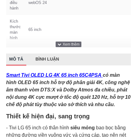
điều
webOS 24
hành
Kích
thước
65 inch
màn
hình
Loại
Smart Tivi OLED
MÔ TẢ
BÌNH LUẬN
Điều
Ứng dụng LG ThinQ
khiển
Smart Tivi OLED LG 4K 65 inch 65C4PSA
có màn
hình OLED 65 inch hỗ trợ độ phân giải 4K, công nghệ
Độ
phân
4K (Ultra HD)
âm thanh vòm DTS:X và Dolby Atmos đa chiều, phát
giải
nội dung 4K cực mượt ở tốc độ quét 120 Hz, hỗ trợ 10
chế độ phát tùy thuộc vào sở thích và nhu cầu.
Multi View chia nhỏ màn hình tivi Micro tích hợp trên
Tiện
TV điều khiển giọng nói rảnh tay Nhận diện mệnh lệnh
Thiết kế hiện đại, sang trọng
ích
giọng nói Room to Room Share (Chia sẻ giữa các
phòng)
- Tivi LG 65 inch có thân hình
siêu mỏng
bao bọc bằng
những đường viền vuông vức và cứng cáp, tạo nên nét
Thông số Tivi