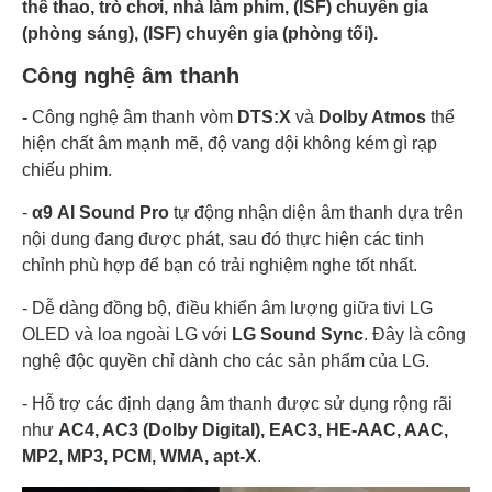
thể thao, trò chơi, nhà làm phim, (ISF) chuyên gia
(phòng sáng), (ISF) chuyên gia (phòng tối).
Công nghệ âm thanh
-
Công nghệ âm thanh vòm
DTS:X
và
Dolby Atmos
thể
hiện chất âm mạnh mẽ, độ vang dội không kém gì rạp
chiếu phim.
-
α9
AI Sound Pro
tự động nhận diện âm thanh dựa trên
nội dung đang được phát, sau đó thực hiện các tinh
chỉnh phù hợp để bạn có trải nghiệm nghe tốt nhất.
- Dễ dàng đồng bộ, điều khiển âm lượng giữa tivi LG
OLED và loa ngoài LG với
LG Sound Sync
. Đây là công
nghệ độc quyền chỉ dành cho các sản phẩm của LG.
- Hỗ trợ các định dạng âm thanh được sử dụng rộng rãi
như
AC4, AC3 (Dolby Digital), EAC3, HE-AAC, AAC,
MP2, MP3, PCM, WMA, apt-X
.