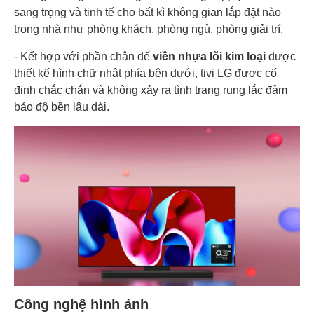
sang trọng và tinh tế cho bất kì không gian lắp đặt nào
trong nhà như phòng khách, phòng ngủ, phòng giải trí.
Tần
số
120 Hz
quét
- Kết hợp với phần chân đế
viền nhựa lõi kim loại
được
tối đa
thiết kế hình chữ nhật phía bên dưới, tivi LG được cố
định chắc chắn và không xảy ra tình trạng rung lắc đảm
Xuất Xứ & Bảo Hành
bảo độ bền lâu dài.
Hãng
sản
LG
xuất
Sản
xuất
Indonesia
tại
Năm
ra
2024
mắt
Công nghệ hình ảnh