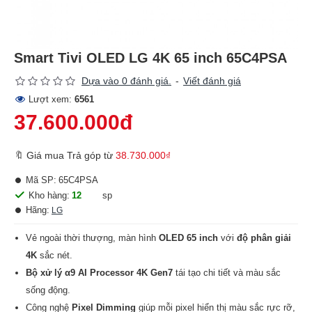
Smart Tivi OLED LG 4K 65 inch 65C4PSA
Dựa vào 0 đánh giá.
-
Viết đánh giá
Lượt xem:
6561
37.600.000đ
🔖 Giá mua Trả góp từ
38.730.000₫
Mã SP:
65C4PSA
Kho hàng:
12
sp
Hãng:
LG
Vẻ ngoài thời thượng, màn hình
OLED 65 inch
với
độ phân giải
4K
sắc nét.
Bộ xử lý α9 AI Processor 4K Gen7
tái tạo chi tiết và màu sắc
sống động.
Công nghệ
Pixel Dimming
giúp mỗi pixel hiển thị màu sắc rực rỡ,