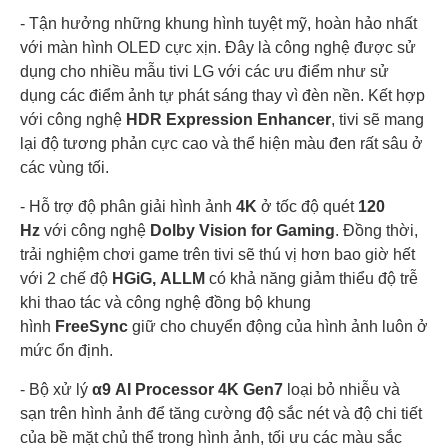
- Tận hưởng những khung hình tuyệt mỹ, hoàn hảo nhất
với màn hình OLED cực xịn. Đây là công nghệ được sử
dụng cho nhiều mẫu tivi LG với các ưu điểm như sử
dụng các điểm ảnh tự phát sáng thay vì đèn nền. Kết hợp
với công nghệ
HDR Expression Enhancer
, tivi sẽ mang
lại độ tương phản cực cao và thể hiện màu đen rất sâu ở
các vùng tối.
- Hỗ trợ độ phân giải hình ảnh
4K
ở tốc độ quét
120
Hz
với công nghệ
Dolby Vision for Gaming
. Đồng thời,
trải nghiệm chơi game trên tivi sẽ thú vị hơn bao giờ hết
với 2 chế độ
HGiG,
ALLM
có khả năng giảm thiểu độ trễ
khi thao tác và công nghệ đồng bộ khung
hình
FreeSync
giữ cho chuyển động của hình ảnh luôn ở
mức ổn định.
- Bộ xử lý
α9 AI Processor 4K Gen7
loại bỏ nhiễu và
sạn trên hình ảnh để tăng cường độ sắc nét và độ chi tiết
của bề mặt chủ thể trong hình ảnh, tối ưu các màu sắc