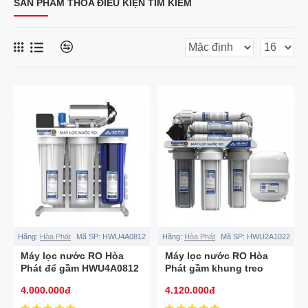
SẢN PHẨM THỎA ĐIỀU KIỆN TÌM KIẾM
Hãng:
Hòa Phát
Mã SP:
HWU4A0812
Hãng:
Hòa Phát
Mã SP:
HWU2A1022
Máy lọc nước RO Hòa
Máy lọc nước RO Hòa
Phát để gầm HWU4A0812
Phát gầm khung treo
HWU2A1022
4.000.000đ
4.120.000đ