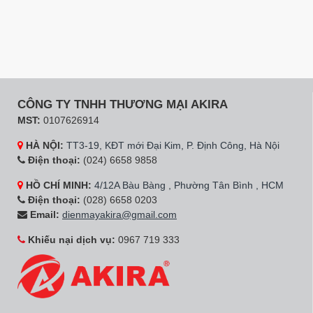
CÔNG TY TNHH THƯƠNG MẠI AKIRA
MST:
0107626914
HÀ NỘI:
TT3-19, KĐT mới Đại Kim, P. Định Công, Hà Nội
Điện thoại:
(024) 6658 9858
HỒ CHÍ MINH:
4/12A Bàu Bàng , Phường Tân Bình , HCM
Điện thoại:
(028) 6658 0203
Email:
dienmayakira@gmail.com
Khiếu nại dịch vụ:
0967 719 333