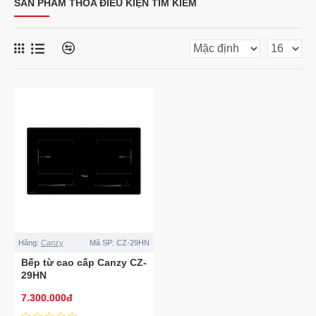
SẢN PHẨM THỎA ĐIỀU KIỆN TÌM KIẾM
Hãng:
Canzy
Mã SP:
CZ-29HN
Bếp từ cao cấp Canzy CZ-
29HN
7.300.000đ