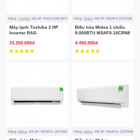
Hãng:
Toshiba
Mã SP:
RAS-H18C4KCVG-V
Hãng:
Midea
Mã SP:
MSAFII-10CRN8
Máy lạnh Toshiba 2 HP
Điều hòa Midea 1 chiều
Inverter RAS-
9.000BTU MSAFII-10CRN8
H18C4KCVG-V
15.250.000đ
4.450.000đ
Hãng:
Midea
Mã SP:
MSAFG-18CRN8
Hãng:
Midea
Mã SP:
MSAFG-13CRN8