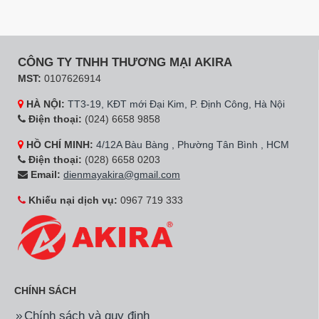
Hãng:
Sunhouse
Mã SP:
SHD7757
Mã SP:
SHD7776
Quạt điều hòa Sunhouse
Máy Làm Mát Không Khí
SHD7757
Sunhouse SHD7776
3.890.000đ
3.990.000đ