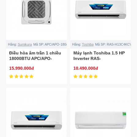
Hãng:
Sumikura
Mã SP:
APC/APO-180/APOLLO
Hãng:
Toshiba
Mã SP:
RAS-H13C4KCVG-
Điều hòa âm trần 1 chiều
Máy lạnh Toshiba 1.5 HP
18000BTU APC/APO-
Inverter RAS-
180/APOLLO
H13C4KCVG-V
15.990.000đ
10.490.000đ