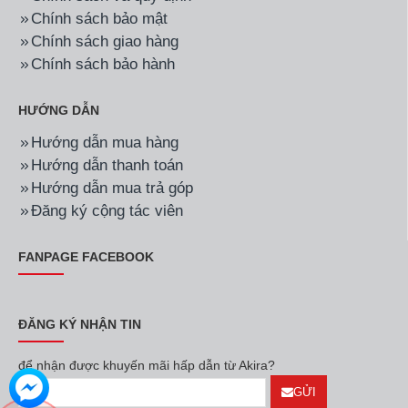
Hãng:
Sunhouse
Mã SP:
SHD7744
Hãng:
Electrolux
Mã SP:
ESV12CRS-B3
Máy Làm Mát Không Khí
Điều hòa Electrolux 1
Sunhouse SHD7744
chiều Inverter 12000BTU
ESV12CRS-B3
2.290.000đ
8.190.000đ
Hãng:
TCL
Mã SP:
TAC-13CSD/TPG21
Hãng:
TCL
Mã SP:
TAC-10CSD/TPG21