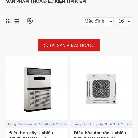
SẢN PHẨM THỎA ĐIỀU KIỆN TÌM KIẾM
TẢI SẢN PHẨM TRƯỚC
Hãng:
Sumikura
Mã SP:
APF/APO-1000/APOLLO
Hãng:
Sumikura
Mã SP:
APC/APO-600/AP
Điều hòa cây 1 chiều
Điều hòa âm trần 1 chiều