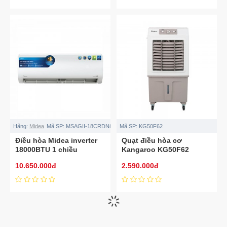
Hãng:
Midea
Mã SP:
MSAGII-18CRDN8
Mã SP:
KG50F62
Điều hòa Midea inverter
Quạt điều hòa cơ
18000BTU 1 chiều
Kangaroo KG50F62
MSAGII-18CRDN8
10.650.000đ
2.590.000đ