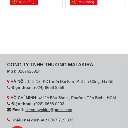
Mua hàng
Mua hàng
CÔNG TY TNHH THƯƠNG MẠI AKIRA
MST:
0107626914
HÀ NỘI:
TT3-19, KĐT mới Đại Kim, P. Định Công, Hà Nội
Điện thoại:
(024) 6658 9858
HỒ CHÍ MINH:
4/12A Bàu Bàng , Phường Tân Bình , HCM
Điện thoại:
(028) 6658 0203
Email:
dienmayakira@gmail.com
Khiếu nại dịch vụ:
0967 719 333