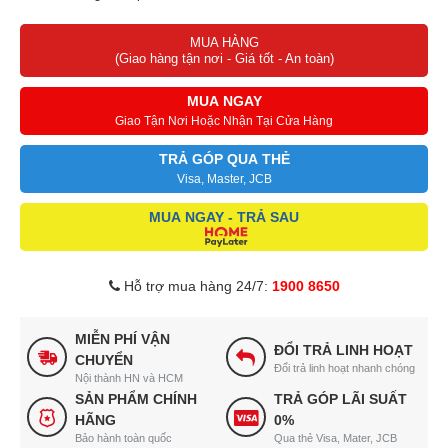
Tự động tắt bếp khi xoong nồi rời khỏi vùng nấu
MUA HÀNG
Chức năng hẹn giờ thông minh, riêng biệt cho từng vùng nấu
(Giao hàng tận nơi - Giá tốt - An toàn)
Chức năng tạm dừng khi đun nấu Pause
Hệ thống an toàn bảo vệ bếp khi quá nhiệt, quá áp
MUA NGAY
Điện áp: 220-240V/50-60Hz
Giao Tận Nơi Hoặc Nhận Tại Cửa Hàng
Công suất lò trái: 2400W – Booster 2800W
TRẢ GÓP QUA THẺ
Công suất lò phải: 2400W – Booster 2800W
Visa, Master, JCB
Kích thước mặt kính: 740 x 430mm
MUA NGAY - TRẢ SAU
Kích thước cắt đá: 680 x 380mm
Có chế độ đun liu diu, bo vát 4 cạnh.
Made in Malaysia
Hỗ trợ mua hàng 24/7:
1900 8650
MIỄN PHÍ VẬN
ĐỔI TRẢ LINH HOẠT
CHUYỂN
Đổi trả linh hoạt nhanh chóng
Nội thành HN và HCM
SẢN PHẨM CHÍNH
TRẢ GÓP LÃI SUẤT
HÃNG
0%
Bảo hành toàn quốc
Qua thẻ Visa, Mater, JCB