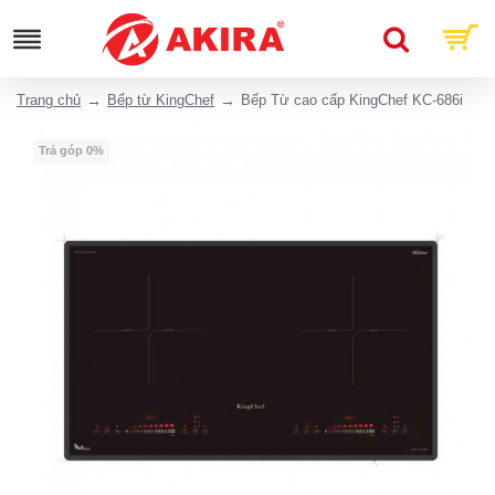
Trang chủ
Bếp từ KingChef
Bếp Từ cao cấp KingChef KC-686i
Trả góp 0%