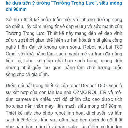
kế dựa trên ý tưởng "Trường Trọng Lực", siêu mỏng
chỉ 98mm
Sở hữu thiết kế hoàn toàn mới với những đường cong
đa chiều, lấy cảm hứng từ vẻ đẹp vũ trụ và sức mạnh của
Trường Trọng Lực. Thiết kế này mang đến vẻ đẹp vĩnh
cửu vượt thời gian, thể hiện sự hài hòa tinh tế giữa công
nghệ hiện đại và không gian sống. Robot hút bụi T80
Omni với khả năng làm sạch mạnh mẽ và trạm đa năng
tiện lợi, robot sẽ giúp nhà bạn sạch bóng, mang đến
những phút giây thư giãn, nâng tầm chất lượng cuộc
sống cho cả gia đình.
Điểm nổi bật trong thiết kế của robot Deebot T80 Omni là
sự kết hợp của con lăn lau nhà OZMO ROLLER và mô-
đun camera đa chiều với độ chính xác cao được tích
hợp, tạo nên thân máy liền mạch siêu mỏng chỉ 98mm.
Thiết kế này cho phép robot linh hoạt di chuyển và làm
sạch triệt để các khu vực gầm thấp bên dưới đồ nội thất
như gầm bàn, gầm tủ và gầm sofa, các điểm mù khi dọn