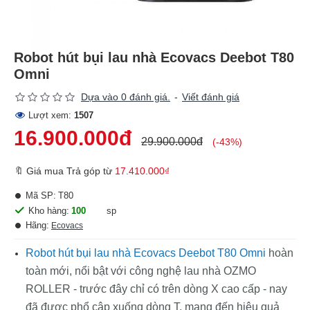
Robot hút bụi lau nhà Ecovacs Deebot T80
Omni
Dựa vào 0 đánh giá.
-
Viết đánh giá
Lượt xem:
1507
16.900.000đ
29.900.000đ
(-43%)
🔖 Giá mua Trả góp từ
17.410.000₫
Mã SP:
T80
Kho hàng:
100
sp
Hãng:
Ecovacs
Robot hút bụi lau nhà Ecovacs Deebot T80 Omni
hoàn
toàn mới, nổi bật với công nghệ lau nhà OZMO
ROLLER - trước đây chỉ có trên dòng X cao cấp - nay
đã được phổ cập xuống dòng T, mang đến hiệu quả