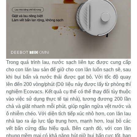
Trong quá trình lau, nước sạch liên tục được cung cấp
cho con lăn lau sàn để giữ cho con lăn luôn sạch sẽ, sau
khi bụi bẩn và nước thải được gạt bỏ. Với tốc độ quay
lên đến 200 vòng/phút (Dữ liệu này được lấy từ phòng thí
nghiệm Ecovacs. Kết quả cụ thể có thể thay đổi tùy thuộc
vào việc sử dụng thực tế tại nhà), tương đương 200 lần
chà và giặt nhanh mỗi phút, giúp ngăn ngừa vệt nước và
ô nhiễm chéo. Với diện tích tiếp xúc nhỏ hơn, con lăn lau
nhà tạo ra áp lực tập trung hơn, mạnh hơn, loại bỏ các
vết bẩn cứng đầu hiệu quả. Bên cạnh đó, với con lăn
nhung mềm mại có khả năng hút giữ bụi bẩn cực tốt, bạn