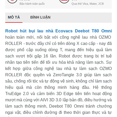
Bảo hành toàn quốc
Qua thẻ Visa, Mater, JCB
MÔ TẢ
BÌNH LUẬN
Robot hút bụi lau nhà Ecovacs Deebot T80 Omni
hoàn toàn mới, nổi bật với công nghệ lau nhà OZMO
ROLLER - trước đây chỉ có trên dòng X cao cấp - nay đã
được phổ cập xuống dòng T, mang đến hiệu quả làm
sạch vượt trội gấp 16 lần. Robot được trang bị trí tuệ
nhân tạo tiên tiến để tối ưu hóa khả năng làm sạch. Sự
kết hợp giữa công nghệ lau nhà tự làm sạch OZMO
ROLLER độc quyền và ZeroTangle 3.0 giúp làm sạch
sâu, chống rối tóc và tự động vệ sinh, không chỉ làm sạch
hiệu quả mà còn thông minh hàng đầu. Hệ thống
TruEdge 2.0 và cảm biến 3D Edge tiên tiến hoạt động
mượt mà cùng với AIVI 3D 3.0 lập bản đồ, điều hướng và
làm sạch thông minh, Deebot T80 Omni tránh chướng
ngại vật, điều chỉnh đường đi theo thời gian thực và tự