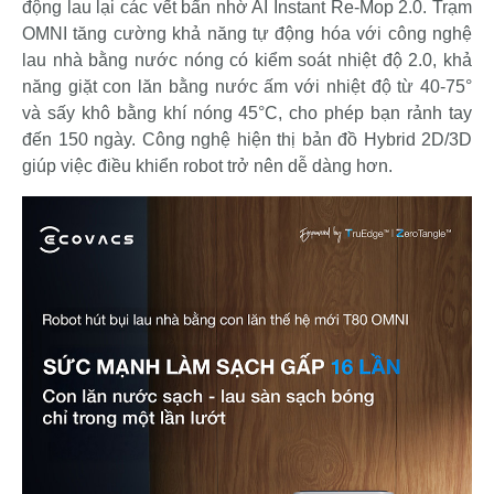
động lau lại các vết bẩn nhờ AI Instant Re-Mop 2.0. Trạm
OMNI tăng cường khả năng tự động hóa với công nghệ
lau nhà bằng nước nóng có kiểm soát nhiệt độ 2.0, khả
năng giặt con lăn bằng nước ấm với nhiệt độ từ 40-75°
và sấy khô bằng khí nóng 45°C, cho phép bạn rảnh tay
đến 150 ngày. Công nghệ hiện thị bản đồ Hybrid 2D/3D
giúp việc điều khiển robot trở nên dễ dàng hơn.