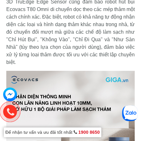
3D TruEdge Edge Sensor cũng đảm bảo robot hút bụi
Ecovacs T80 Omni di chuyển dọc theo các mép thảm một
cách chính xác. Đặc biệt, robot có khả năng tự động nhận
diện các loại và hình dạng thảm khác nhau trong nhà, từ
đó chuyển đổi mượt mà giữa các chế độ làm sạch như
"Chỉ Hút Bụi", "Không Vào", "Chỉ Đi Qua" và "Như Sàn
Nhà" (tùy theo lựa chọn của người dùng), đảm bảo việc
xử lý từng loại thảm được tối ưu với các thiết lập chuyên
biệt.
Để nhận tư vấn và ưu đãi tốt nhất
1900 8650