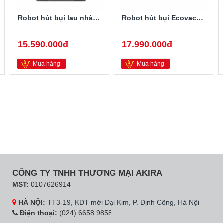
Robot hút bụi lau nhà Ecovacs Deebot T80S OMNI
Robot hút bụi Ecovacs Deebot T90 Pro Omni Auto Water Kit – Bản tự động cấp xả
15.590.000đ
17.990.000đ
Mua hàng
Mua hàng
CÔNG TY TNHH THƯƠNG MẠI AKIRA
MST:
0107626914
HÀ NỘI:
TT3-19, KĐT mới Đại Kim, P. Định Công, Hà Nội
Điện thoại:
(024) 6658 9858