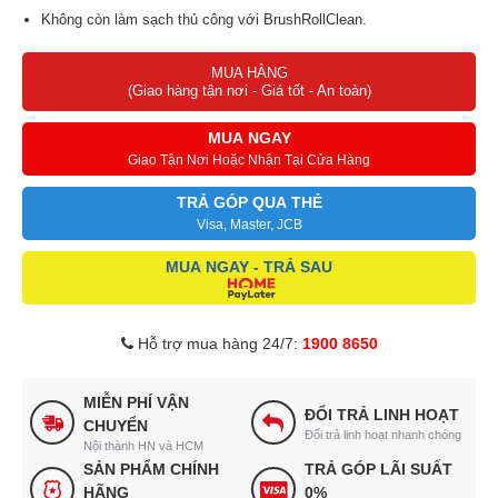
Không còn làm sạch thủ công với BrushRollClean.
MUA HÀNG
(Giao hàng tận nơi - Giá tốt - An toàn)
MUA NGAY
Giao Tận Nơi Hoặc Nhận Tại Cửa Hàng
TRẢ GÓP QUA THẺ
Visa, Master, JCB
MUA NGAY - TRẢ SAU
Hỗ trợ mua hàng 24/7:
1900 8650
MIỄN PHÍ VẬN
ĐỔI TRẢ LINH HOẠT
CHUYỂN
Đổi trả linh hoạt nhanh chóng
Nội thành HN và HCM
SẢN PHẨM CHÍNH
TRẢ GÓP LÃI SUẤT
HÃNG
0%