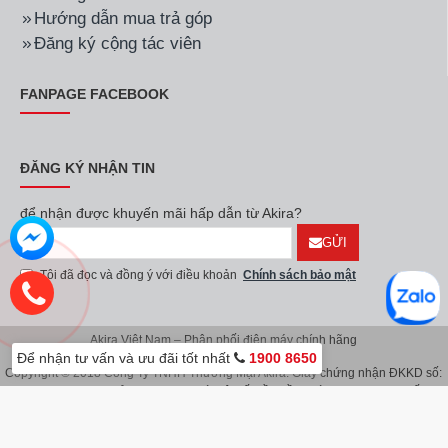
Hướng dẫn mua trả góp
Đăng ký cộng tác viên
FANPAGE FACEBOOK
ĐĂNG KÝ NHẬN TIN
để nhận được khuyến mãi hấp dẫn từ Akira?
GỬI
Tôi đã đọc và đồng ý với điều khoản
Chính sách bảo mật
Akira Việt Nam – Phân phối điện máy chính hãng
Để nhận tư vấn và ưu đãi tốt nhất
1900 8650
Copyright © 2018 Công Ty TNHH Thương Mại Akira. Giấy chứng nhận ĐKKD số:
0107626914 do Sở KH & ĐT TP.Hà Nội cấp lần đầu ngày 08/11/2016. Giấy
chứng nhận đăng ký địa điểm kinh doanh do Sở Kế Hoạch & Đầu Tư TP.Hà Nội
cấp ngày 08/11/2016.