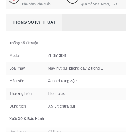
Bảo hành toàn quốc
Qua thẻ Visa, Mater, JCB
THÔNG SỐ KỸ THUẬT
Thống số kĩ thuật
Model
ZB3513DB
Loại máy
Máy hút bụi không dây 2 trong 1
Màu sắc
Xanh dương đậm
Thương hiệu
Electrolux
Dung tích
0.5 Lít chứa bụi
Xuất Xứ & Bảo Hành
Bảo hành
24 tháng