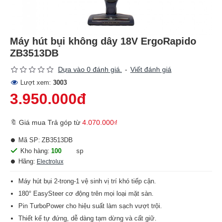
Máy hút bụi không dây 18V ErgoRapido
ZB3513DB
Dựa vào 0 đánh giá.
-
Viết đánh giá
Lượt xem:
3003
3.950.000đ
🔖 Giá mua Trả góp từ
4.070.000₫
Mã SP:
ZB3513DB
Kho hàng:
100
sp
Hãng:
Electrolux
Máy hút bụi 2-trong-1 vệ sinh vị trí khó tiếp cận.
180° EasySteer cơ động trên mọi loại mặt sàn.
Pin TurboPower cho hiệu suất làm sạch vượt trội.
Thiết kế tự đứng, dễ dàng tạm dừng và cất giữ.