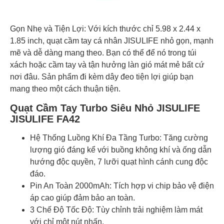
Gọn Nhẹ và Tiện Lợi: Với kích thước chỉ 5.98 x 2.44 x
1.85 inch, quạt cầm tay cá nhân JISULIFE nhỏ gọn, mạnh
mẽ và dễ dàng mang theo. Bạn có thể để nó trong túi
xách hoặc cầm tay và tận hưởng làn gió mát mẻ bất cứ
nơi đâu. Sản phẩm đi kèm dây đeo tiện lợi giúp bạn
mang theo một cách thuận tiện.
Quạt Cầm Tay Turbo Siêu Nhỏ JISULIFE
JISULIFE FA42
Hệ Thống Luồng Khí Đa Tầng Turbo: Tăng cường
lượng gió đáng kể với buồng không khí và ống dẫn
hướng độc quyền, 7 lưỡi quạt hình cánh cung độc
đáo.
Pin An Toàn 2000mAh: Tích hợp vi chip bảo vệ điện
áp cao giúp đảm bảo an toàn.
3 Chế Độ Tốc Độ: Tùy chỉnh trải nghiệm làm mát
với chỉ một nút nhấn.