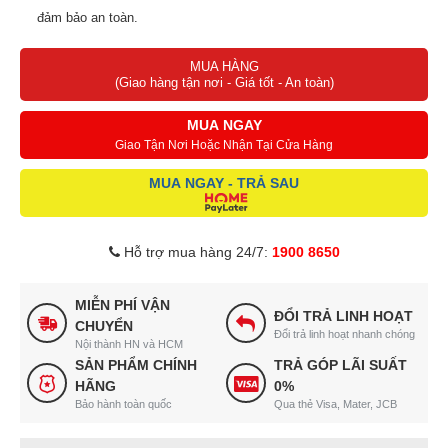
đảm bảo an toàn.
3 Chế Độ Tốc Độ: Tùy chỉnh trải nghiệm làm mát với chỉ một nút
MUA HÀNG
nhấn.
(Giao hàng tận nơi - Giá tốt - An toàn)
Thiết Kế Tiện Lợi và Nhỏ Gọn: Dễ dàng cầm nắm với hình dạng
tròn mềm mại.
MUA NGAY
Điều Khiển Bằng Một Nút: Chuyển đổi giữa 3 chế độ và tắt máy dễ
Giao Tận Nơi Hoặc Nhận Tại Cửa Hàng
dàng.
MUA NGAY - TRẢ SAU
Hỗ trợ mua hàng 24/7:
1900 8650
MIỄN PHÍ VẬN
ĐỔI TRẢ LINH HOẠT
CHUYỂN
Đổi trả linh hoạt nhanh chóng
Nội thành HN và HCM
SẢN PHẨM CHÍNH
TRẢ GÓP LÃI SUẤT
HÃNG
0%
Bảo hành toàn quốc
Qua thẻ Visa, Mater, JCB