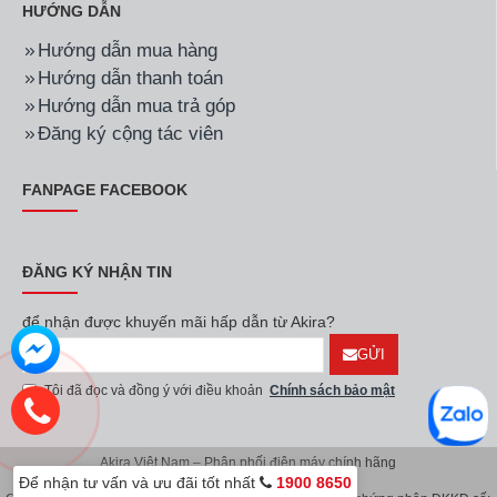
HƯỚNG DẪN
Hướng dẫn mua hàng
Hướng dẫn thanh toán
Hướng dẫn mua trả góp
Đăng ký cộng tác viên
FANPAGE FACEBOOK
ĐĂNG KÝ NHẬN TIN
để nhận được khuyến mãi hấp dẫn từ Akira?
GỬI
Tôi đã đọc và đồng ý với điều khoản
Chính sách bảo mật
Akira Việt Nam – Phân phối điện máy chính hãng
Để nhận tư vấn và ưu đãi tốt nhất
1900 8650