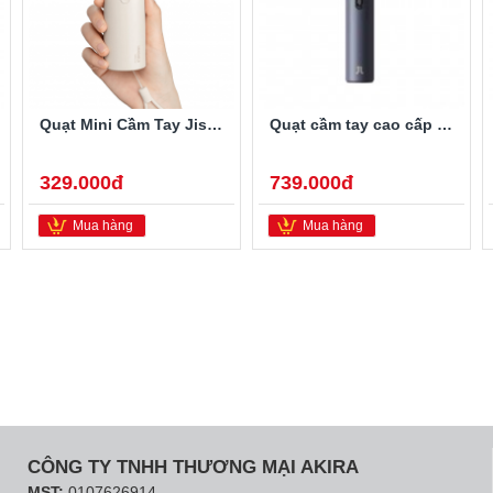
Quạt Mini Cầm Tay Jisulife FA43 pin 16 giờ, 5 cấp độ gió
Quạt cầm tay cao cấp Jisulife Pro1 (FA53) 18W
329.000đ
739.000đ
Mua hàng
Mua hàng
CÔNG TY TNHH THƯƠNG MẠI AKIRA
MST:
0107626914