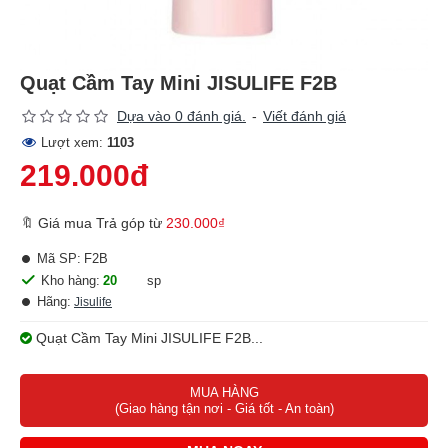
Quạt Cầm Tay Mini JISULIFE F2B
Dựa vào 0 đánh giá.
-
Viết đánh giá
Lượt xem:
1103
219.000đ
🔖 Giá mua Trả góp từ
230.000₫
Mã SP:
F2B
Kho hàng:
20
sp
Hãng:
Jisulife
Quạt Cầm Tay Mini JISULIFE F2B...
MUA HÀNG
(Giao hàng tận nơi - Giá tốt - An toàn)