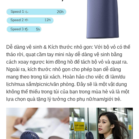
Dễ dàng vệ sinh & Kích thước nhỏ gọn: Với bộ vỏ có thể
tháo rời, quạt cầm tay mini này dễ dàng vệ sinh bằng
cách xoay ngược kim đồng hồ để tách bộ vỏ và quạt ra.
Ngoài ra, kích thước nhỏ gọn cho phép bạn dễ dàng
mang theo trong túi xách. Hoàn hảo cho việc đi làm/du
lịch/mua sắm/picnic/văn phòng. Đây sẽ là một vật dụng
không thể thiếu trong túi của bạn trong mùa hè và là một
lựa chọn quà tặng lý tưởng cho phụ nữ/nam/giới trẻ.