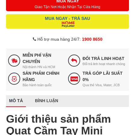
MUA NGAY
Giao Tận Nơi Hoặc Nhận Tại Cửa Hàng
MUA NGAY - TRẢ SAU
Hỗ trợ mua hàng 24/7:
1900 8650
MIỄN PHÍ VẬN
ĐỔI TRẢ LINH HOẠT
CHUYỂN
Đổi trả linh hoạt nhanh chóng
Nội thành HN và HCM
SẢN PHẨM CHÍNH
TRẢ GÓP LÃI SUẤT
HÃNG
0%
Bảo hành toàn quốc
Qua thẻ Visa, Mater, JCB
MÔ TẢ
BÌNH LUẬN
Giới thiệu sản phẩm
Quạt Cầm Tay Mini