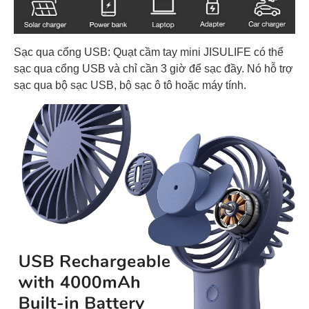
Sạc qua cổng USB: Quạt cầm tay mini JISULIFE có thể
sạc qua cổng USB và chỉ cần 3 giờ để sạc đầy. Nó hỗ trợ
sạc qua bộ sạc USB, bộ sạc ô tô hoặc máy tính.