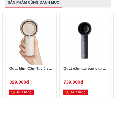
SẢN PHẨM CÙNG DANH MỤC
Quạt Mini Cầm Tay Jisulife FA43 pin 16 giờ, 5 cấp độ gió
Quạt cầm tay cao cấp Jisulife Pro1 (FA53) 18W
329.000đ
739.000đ
Mua hàng
Mua hàng