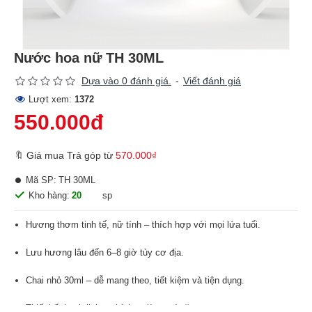
Nước hoa nữ TH 30ML
Dựa vào 0 đánh giá.
-
Viết đánh giá
Lượt xem:
1372
550.000đ
🔖 Giá mua Trả góp từ
570.000₫
Mã SP:
TH 30ML
Kho hàng:
20
sp
Hương thơm tinh tế, nữ tính – thích hợp với mọi lứa tuổi.
Lưu hương lâu đến 6–8 giờ tùy cơ địa.
Chai nhỏ 30ml – dễ mang theo, tiết kiệm và tiện dụng.
Thiết kế thanh lịch – phù hợp làm quà tặng.