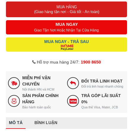
MUA HÀNG
Giá cả phải chăng – chất lượng vượt mong đợi.
(Giao hàng tận nơi - Giá tốt - An toàn)
MUA NGAY
Giao Tận Nơi Hoặc Nhận Tại Cửa Hàng
MUA NGAY - TRẢ SAU
Hỗ trợ mua hàng 24/7:
1900 8650
MIỄN PHÍ VẬN
ĐỔI TRẢ LINH HOẠT
CHUYỂN
Đổi trả linh hoạt nhanh chóng
Nội thành HN và HCM
SẢN PHẨM CHÍNH
TRẢ GÓP LÃI SUẤT
HÃNG
0%
Bảo hành toàn quốc
Qua thẻ Visa, Mater, JCB
MÔ TẢ
BÌNH LUẬN