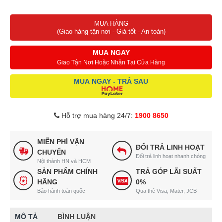
Tăng cường độ bóng và độ đàn hồi, giữ nếp tóc suôn mượt, dễ
MUA HÀNG
tạo kiểu.
(Giao hàng tận nơi - Giá tốt - An toàn)
Không gây nặng tóc, không để lại cảm giác nhờn bết sau khi xả.
MUA NGAY
Giao Tận Nơi Hoặc Nhận Tại Cửa Hàng
Thiết kế bao bì hiện đại, tiện lợi và dễ bảo quản.
MUA NGAY - TRẢ SAU
Hỗ trợ mua hàng 24/7:
1900 8650
MIỄN PHÍ VẬN
ĐỔI TRẢ LINH HOẠT
CHUYỂN
Đổi trả linh hoạt nhanh chóng
Nội thành HN và HCM
SẢN PHẨM CHÍNH
TRẢ GÓP LÃI SUẤT
HÃNG
0%
Bảo hành toàn quốc
Qua thẻ Visa, Mater, JCB
MÔ TẢ
BÌNH LUẬN