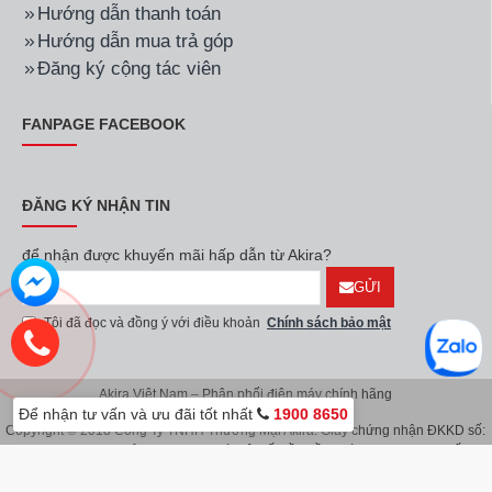
Hướng dẫn thanh toán
Hướng dẫn mua trả góp
Đăng ký cộng tác viên
FANPAGE FACEBOOK
ĐĂNG KÝ NHẬN TIN
để nhận được khuyến mãi hấp dẫn từ Akira?
GỬI
Tôi đã đọc và đồng ý với điều khoản
Chính sách bảo mật
Akira Việt Nam – Phân phối điện máy chính hãng
Để nhận tư vấn và ưu đãi tốt nhất
1900 8650
Copyright © 2018 Công Ty TNHH Thương Mại Akira. Giấy chứng nhận ĐKKD số:
0107626914 do Sở KH & ĐT TP.Hà Nội cấp lần đầu ngày 08/11/2016. Giấy
chứng nhận đăng ký địa điểm kinh doanh do Sở Kế Hoạch & Đầu Tư TP.Hà Nội
cấp ngày 08/11/2016.