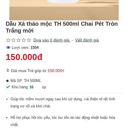
Dầu Xả thảo mộc TH 500ml Chai Pét Tròn
Trắng mới
Dựa vào 0 đánh giá.
-
Viết đánh giá
Lượt xem:
1554
150.000đ
🔖 Giá mua Trả góp từ
150.000₫
Mã SP:
TH 500ML
Kho hàng:
16
sp
Giúp tóc mềm mượt ngay sau khi sử dụng, cải thiện rõ rệt tình
trạng xơ rối và khó chải.
Hỗ trợ phục hồi tóc yếu, tóc hư tổn do tác động nhiệt hoặc hóa
chất.