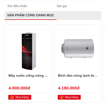
Nút điều khiển
Nút gạt
SẢN PHẨM CÙNG DANH MỤC
Máy nước uống nóng lạnh Alaska R-80
Bình tắm nóng lạnh Ariston PRO-R40SH 2.5FE 40 Lít
4.000.000đ
4.190.000đ
Mua hàng
Mua hàng