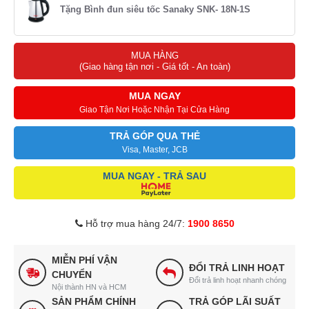
Tặng Bình đun siêu tốc Sanaky SNK- 18N-1S
MUA HÀNG
(Giao hàng tận nơi - Giá tốt - An toàn)
MUA NGAY
Giao Tận Nơi Hoặc Nhận Tại Cửa Hàng
TRẢ GÓP QUA THẺ
Visa, Master, JCB
MUA NGAY - TRẢ SAU
Hỗ trợ mua hàng 24/7:
1900 8650
MIỄN PHÍ VẬN
ĐỔI TRẢ LINH HOẠT
CHUYỂN
Đổi trả linh hoạt nhanh chóng
Nội thành HN và HCM
SẢN PHẨM CHÍNH
TRẢ GÓP LÃI SUẤT