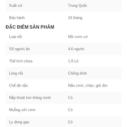
Xuất xứ
Trung Quốc
Bảo hành
24 tháng
ĐẶC ĐIỂM SẢN PHẨM
Loại nồi
Nồi cơm cơ
Số người ăn
4-6 người
Thể tích chứa
1.8 Lít
Lòng nồi
Chống dính
Chế độ nấu
Nấu cơm, cháo, giữ ấm
Nắp thoát hơi thông minh
Có
Muỗng xới cơm
Có
Ly đong gạo
Có