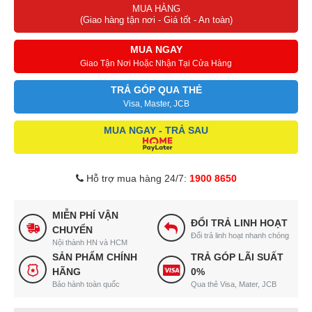
MUA HÀNG
(Giao hàng tận nơi - Giá tốt - An toàn)
MUA NGAY
Giao Tận Nơi Hoặc Nhận Tại Cửa Hàng
TRẢ GÓP QUA THẺ
Visa, Master, JCB
MUA NGAY - TRẢ SAU
Hỗ trợ mua hàng 24/7:
1900 8650
MIỄN PHÍ VẬN
ĐỔI TRẢ LINH HOẠT
CHUYỂN
Đổi trả linh hoạt nhanh chóng
Nội thành HN và HCM
SẢN PHẨM CHÍNH
TRẢ GÓP LÃI SUẤT
HÃNG
0%
Bảo hành toàn quốc
Qua thẻ Visa, Mater, JCB