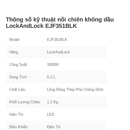
Thông số kỹ thuật nồi chiên không dầu
LockAndLock EJF351BLK
Model
EJF351BLK
Hãng
LockAndLock
Công Suất
1800W
Dung Tích
5.2 L
Chất Liệu
Lồng Bằng Thép Phủ Chống Dính
Khối Lượng Chiên
1.2 Kg
Hiện Thị
LED
Điều Khiển
Điện Tử