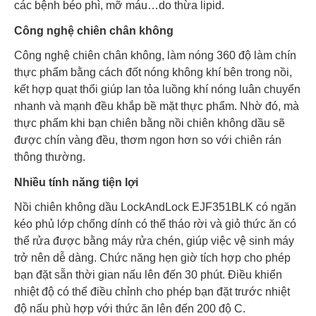
các bệnh béo phì, mỡ máu…do thừa lipid.
Công nghệ chiên chân không
Công nghệ chiên chân không, làm nóng 360 độ làm chín
thực phẩm bằng cách đốt nóng không khí bên trong nồi,
kết hợp quạt thổi giúp lan tỏa luồng khí nóng luân chuyển
nhanh và mạnh đều khắp bề mặt thực phẩm. Nhờ đó, mà
thực phẩm khi bạn chiên bằng nồi chiên không dầu sẽ
được chín vàng đều, thơm ngon hơn so với chiên rán
thông thường.
Nhiều tính năng tiện lợi
Nồi chiên không dầu LockAndLock EJF351BLK có ngăn
kéo phủ lớp chống dính có thể tháo rời và giỏ thức ăn có
thể rửa được bằng máy rửa chén, giúp việc vệ sinh máy
trở nên dễ dàng. Chức năng hẹn giờ tích hợp cho phép
bạn đặt sẵn thời gian nấu lên đến 30 phút. Điều khiển
nhiệt độ có thể điều chỉnh cho phép bạn đặt trước nhiệt
độ nấu phù hợp với thức ăn lên đến 200 độ C.