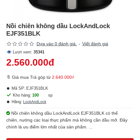
Nồi chiên không dầu LockAndLock
EJF351BLK
Dựa vào 0 đánh giá.
-
Viết đánh giá
Lượt xem:
35341
2.560.000đ
🔖 Giá mua Trả góp từ
2.640.000₫
Mã SP:
EJF351BLK
Kho hàng:
100
sp
Hãng:
LockAndLock
Nồi chiên không dầu LockAndLock EJF351BLK có thể
chiên, nướng các loại thực phẩm mà không cần dầu mỡ. Đây
chính là ưu điểm lớn nhất của sản phẩm. ...