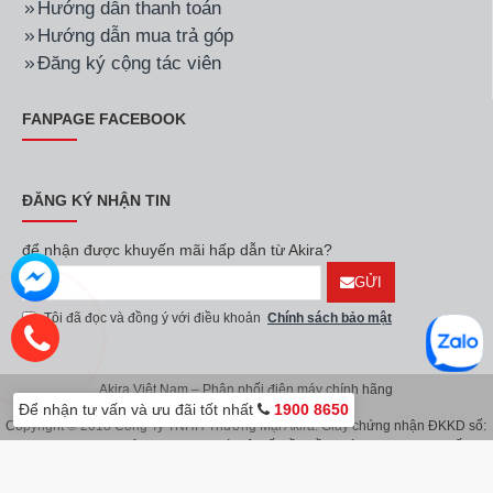
Hướng dẫn thanh toán
Hướng dẫn mua trả góp
Đăng ký cộng tác viên
FANPAGE FACEBOOK
ĐĂNG KÝ NHẬN TIN
để nhận được khuyến mãi hấp dẫn từ Akira?
GỬI
Tôi đã đọc và đồng ý với điều khoản
Chính sách bảo mật
Akira Việt Nam – Phân phối điện máy chính hãng
Để nhận tư vấn và ưu đãi tốt nhất
1900 8650
Copyright © 2018 Công Ty TNHH Thương Mại Akira. Giấy chứng nhận ĐKKD số:
0107626914 do Sở KH & ĐT TP.Hà Nội cấp lần đầu ngày 08/11/2016. Giấy
chứng nhận đăng ký địa điểm kinh doanh do Sở Kế Hoạch & Đầu Tư TP.Hà Nội
cấp ngày 08/11/2016.