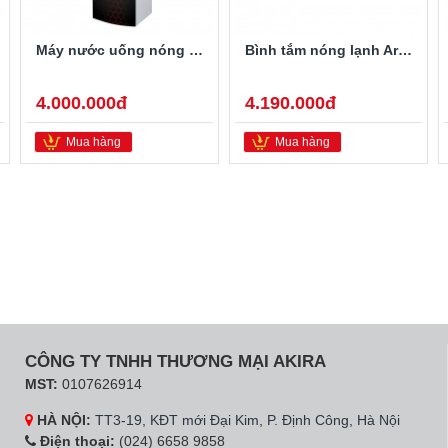
Máy nước uống nóng lạnh Alaska R-80
Bình tắm nóng lạnh Ariston PRO-R40SH 2.5FE 40 Lít
4.000.000đ
4.190.000đ
Mua hàng
Mua hàng
CÔNG TY TNHH THƯƠNG MẠI AKIRA
MST:
0107626914
HÀ NỘI:
TT3-19, KĐT mới Đại Kim, P. Định Công, Hà Nội
Điện thoại:
(024) 6658 9858