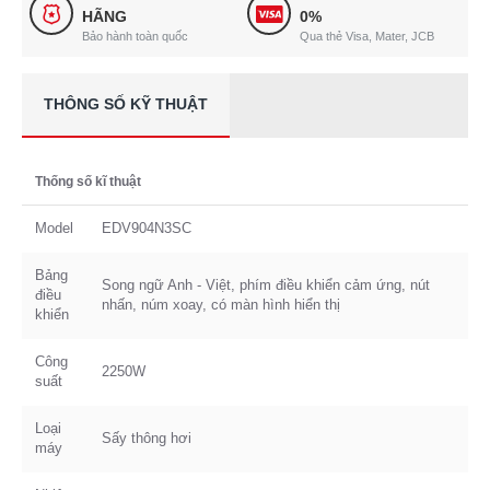
HÃNG
0%
Bảo hành toàn quốc
Qua thẻ Visa, Mater, JCB
THÔNG SỐ KỸ THUẬT
Thống số kĩ thuật
Model
EDV904N3SC
Bảng
Song ngữ Anh - Việt, phím điều khiển cảm ứng, nút
điều
nhấn, núm xoay, có màn hình hiển thị
khiển
Công
2250W
suất
Loại
Sấy thông hơi
máy