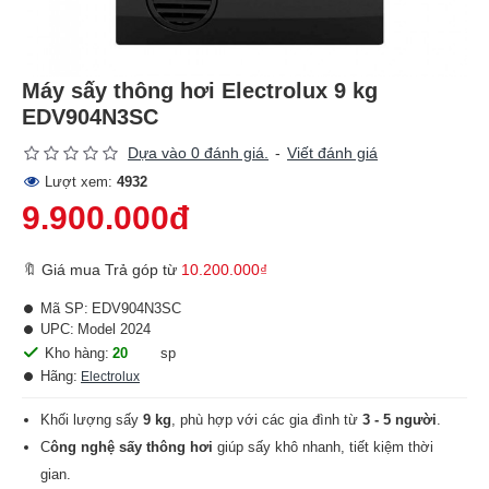
Máy sấy thông hơi Electrolux 9 kg
EDV904N3SC
Dựa vào 0 đánh giá.
-
Viết đánh giá
Lượt xem:
4932
9.900.000đ
🔖 Giá mua Trả góp từ
10.200.000₫
Mã SP:
EDV904N3SC
UPC:
Model 2024
Kho hàng:
20
sp
Hãng:
Electrolux
Khối lượng sấy
9 kg
, phù hợp với các gia đình từ
3 - 5 người
.
C
ông nghệ sấy thông hơi
giúp sấy khô nhanh, tiết kiệm thời
gian.