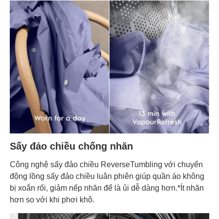
Thông số máy sấy
Hãng
Electrolux
Khối
lượng
9 Kg
sấy
Động
Truyền động gián tiếp (Dây curoa)
cơ
Thông Tin Chung
Sấy đảo chiều chống nhăn
Năm
ra
2024
Công nghệ sấy đảo chiều ReverseTumbling với chuyển
mắt
động lồng sấy đảo chiều luân phiên giúp quần áo không
bị xoắn rối, giảm nếp nhăn để là ủi dễ dàng hơn.*Ít nhăn
hơn so với khi phơi khô.