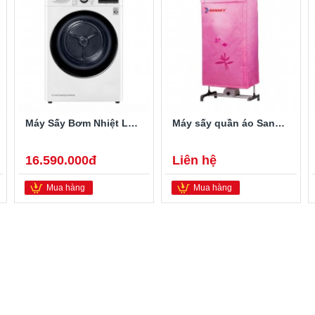
Máy Sấy Bơm Nhiệt LG 9 Kg DVHP09W
Máy sấy quần áo Sanaky SNK-12T
16.590.000đ
Liên hệ
Mua hàng
Mua hàng