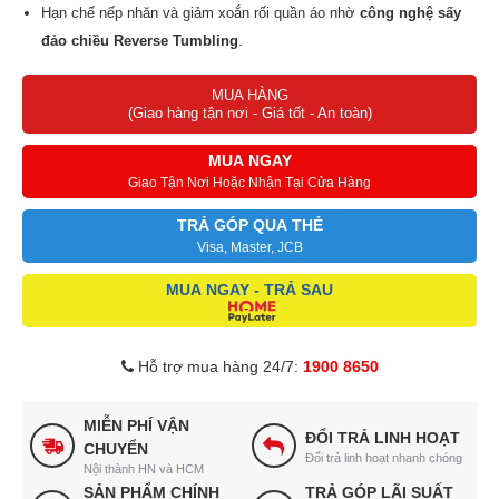
Hạn chế nếp nhăn và giảm xoắn rối quần áo nhờ
công nghệ sấy
đảo chiều Reverse Tumbling
.
Công nghệ sấy HygieneCare
bảo vệ làn da và sức khỏe của gia
MUA HÀNG
đình bạn.
(Giao hàng tận nơi - Giá tốt - An toàn)
Tùy chỉnh thời gian, mức độ sấy và nhiệt độ sấy
phù hợp với
từng loại vải.
MUA NGAY
Giao Tận Nơi Hoặc Nhận Tại Cửa Hàng
TRẢ GÓP QUA THẺ
Visa, Master, JCB
MUA NGAY - TRẢ SAU
Hỗ trợ mua hàng 24/7:
1900 8650
MIỄN PHÍ VẬN
ĐỔI TRẢ LINH HOẠT
CHUYỂN
Đổi trả linh hoạt nhanh chóng
Nội thành HN và HCM
SẢN PHẨM CHÍNH
TRẢ GÓP LÃI SUẤT