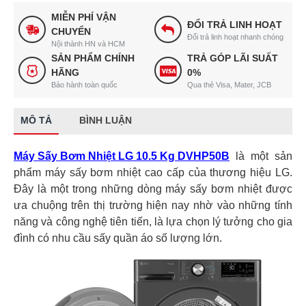
MIỄN PHÍ VẬN
ĐỔI TRẢ LINH HOẠT
CHUYỂN
Đổi trả linh hoạt nhanh chóng
Nội thành HN và HCM
SẢN PHẨM CHÍNH
TRẢ GÓP LÃI SUẤT
HÃNG
0%
Bảo hành toàn quốc
Qua thẻ Visa, Mater, JCB
MÔ TẢ
BÌNH LUẬN
Máy Sấy Bơm Nhiệt LG 10.5 Kg DVHP50B
là một sản
phẩm máy sấy bơm nhiệt cao cấp của thương hiệu LG.
Đây là một trong những dòng máy sấy bơm nhiệt được
ưa chuộng trên thị trường hiện nay nhờ vào những tính
năng và công nghệ tiên tiến, là lựa chọn lý tưởng cho gia
đình có nhu cầu sấy quần áo số lượng lớn.