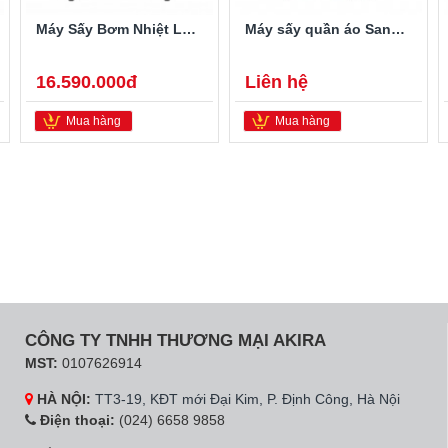
Máy Sấy Bơm Nhiệt LG 9 Kg DVHP09W
Máy sấy quần áo Sanaky SNK-12T
16.590.000đ
Liên hệ
Mua hàng
Mua hàng
CÔNG TY TNHH THƯƠNG MẠI AKIRA
MST:
0107626914
HÀ NỘI:
TT3-19, KĐT mới Đại Kim, P. Định Công, Hà Nội
Điện thoại:
(024) 6658 9858