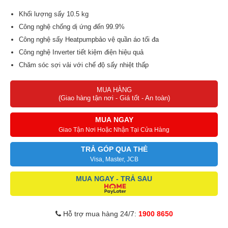
Khối lượng sấy 10.5 kg
Công nghệ chống dị ứng đến 99.9%
Công nghệ sấy Heatpumpbảo vệ quần áo tối đa
Công nghệ Inverter tiết kiệm điện hiệu quả
Chăm sóc sợi vải với chế độ sấy nhiệt thấp
Tự động vệ sinh bộ lọc tiện dụng
MUA HÀNG
Bộ lọc xơ vải 2 lớp làm sạch gấp đôi
(Giao hàng tận nơi - Giá tốt - An toàn)
14 chương trình sấy cùng nhiều tính năng thông minh hiện đại
Smart ThinQ™ điều khiển từ xa
MUA NGAY
Giao Tận Nơi Hoặc Nhận Tại Cửa Hàng
TRẢ GÓP QUA THẺ
Visa, Master, JCB
MUA NGAY - TRẢ SAU
Hỗ trợ mua hàng 24/7:
1900 8650