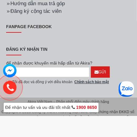
Hướng dẫn mua trả góp
Đăng ký cộng tác viên
FANPAGE FACEBOOK
ĐĂNG KÝ NHẬN TIN
để nhận được khuyến mãi hấp dẫn từ Akira?
GỬI
Tôi đã đọc và đồng ý với điều khoản
Chính sách bảo mật
Akira Việt Nam – Phân phối điện máy chính hãng
Để nhận tư vấn và ưu đãi tốt nhất
1900 8650
Copyright © 2018 Công Ty TNHH Thương Mại Akira. Giấy chứng nhận ĐKKD số:
0107626914 do Sở KH & ĐT TP.Hà Nội cấp lần đầu ngày 08/11/2016. Giấy
chứng nhận đăng ký địa điểm kinh doanh do Sở Kế Hoạch & Đầu Tư TP.Hà Nội
cấp ngày 08/11/2016.