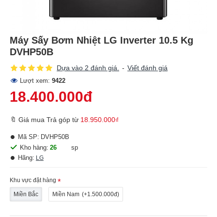
Máy Sấy Bơm Nhiệt LG Inverter 10.5 Kg
DVHP50B
Dựa vào 2 đánh giá.
-
Viết đánh giá
Lượt xem:
9422
18.400.000đ
🔖 Giá mua Trả góp từ
18.950.000₫
Mã SP:
DVHP50B
Kho hàng:
26
sp
Hãng:
LG
Khu vực đặt hàng
Miền Bắc
Miền Nam
(+1.500.000đ)