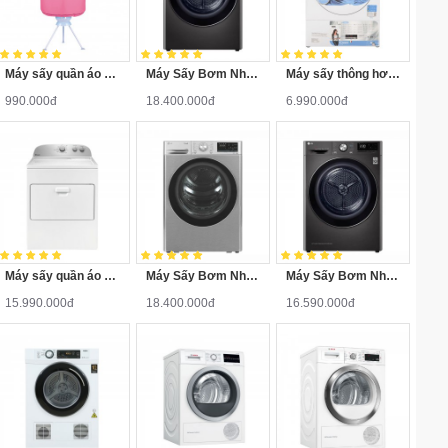
Máy sấy quần áo Sanaky SNK-10T
Máy Sấy Bơm Nhiệt LG Inverter 10.5 Kg DVHP50B
Máy sấy thông hơi Candy 9 Kg CS V9DF-S
990.000đ
18.400.000đ
6.990.000đ
Máy sấy quần áo Whirlpool 3LWED4815FW 15Kg
Máy Sấy Bơm Nhiệt LG Inverter 10.5 Kg DVHP50P
Máy Sấy Bơm Nhiệt LG 9 Kg DVHP09B
15.990.000đ
18.400.000đ
16.590.000đ