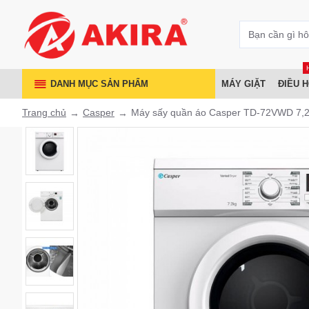
DANH MỤC SẢN PHẨM
MÁY GIẶT
ĐIỀU 
Trang chủ
Casper
Máy sấy quần áo Casper TD-72VWD 7,