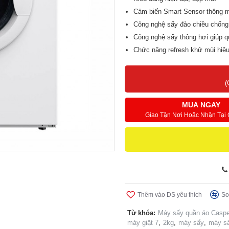
Cảm biến Smart Sensor thông 
Công nghệ sấy đảo chiều chống 
Công nghệ sấy thông hơi giúp 
Chức năng refresh khử mùi hiệ
Chế độ sấy nhanh 23'
(
MUA NGAY
Giao Tận Nơi Hoặc Nhận Tại
Thêm vào DS yêu thích
So
Từ khóa:
Máy sấy quần áo Casp
máy giặt 7
,
2kg
,
máy sấy
,
máy sấ