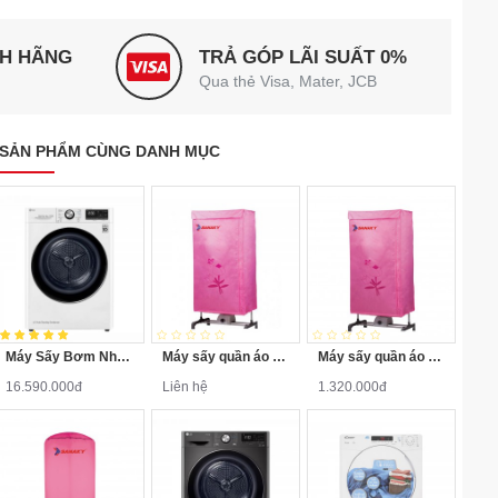
NH HÃNG
TRẢ GÓP LÃI SUẤT 0%
Qua thẻ Visa, Mater, JCB
SẢN PHẨM CÙNG DANH MỤC
Máy Sấy Bơm Nhiệt LG 9 Kg DVHP09W
Máy sấy quần áo Sanaky SNK-12T
Máy sấy quần áo Sanaky SNK-12VUV
16.590.000đ
Liên hệ
1.320.000đ