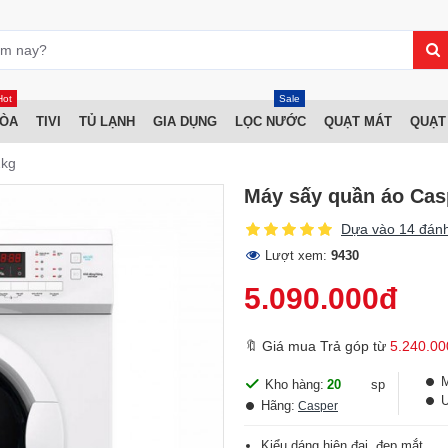
Hot
Sale
HÒA
TIVI
TỦ LẠNH
GIA DỤNG
LỌC NƯỚC
QUẠT MÁT
QUẠT
2kg
Máy sấy quần áo Cas
Dựa vào 14 đánh
Lượt xem:
9430
5.090.000đ
🔖 Giá mua Trả góp từ
5.240.00
Kho hàng:
20
sp
Hãng:
Casper
Kiểu dáng hiện đại, đẹp mắt