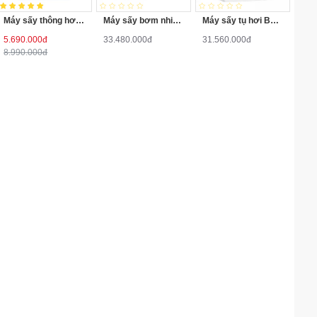
Máy sấy thông hơi Aqua 7Kg AQH-V700FW
Máy sấy bơm nhiệt Bosch HMH.WQG24200SG
Máy sấy tụ hơi Bosch HMH.WPG24100MY
5.690.000đ
33.480.000đ
31.560.000đ
8.990.000đ