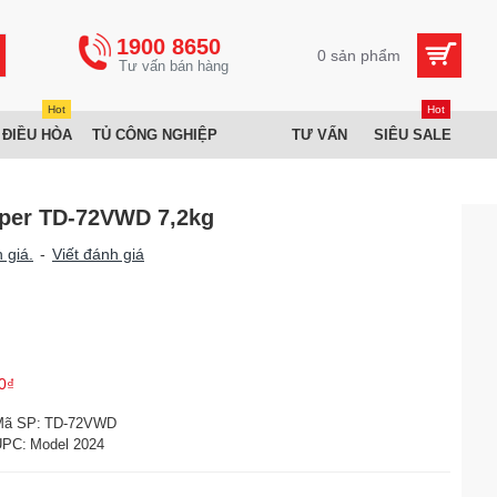
1900 8650
0 sản phẩm
Hot
Hot
 ĐIỀU HÒA
TỦ CÔNG NGHIỆP
TƯ VẤN
SIÊU SALE
per TD-72VWD 7,2kg
 giá.
-
Viết đánh giá
0₫
Mã SP:
TD-72VWD
UPC:
Model 2024