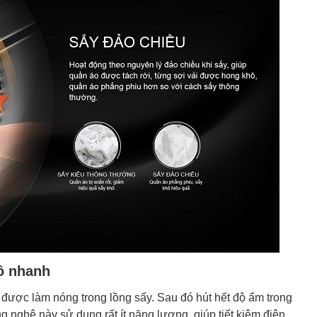
ô nhanh
 được làm nóng trong lồng sấy. Sau đó hút hết độ ẩm trong
g nghệ này sử dụng rất ít năng lượng, giúp tiết kiệm điện