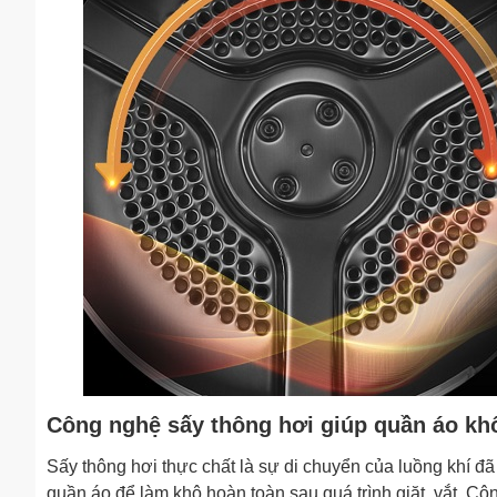
Công nghệ sấy thông hơi giúp quần áo kh
Sấy thông hơi thực chất là sự di chuyển của luồng khí đã
quần áo để làm khô hoàn toàn sau quá trình giặt, vắt. Côn