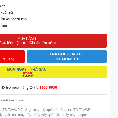
minh
xoắn rối
quần áo nhanh khô
u quả
MUA HÀNG
Giao hàng tận nơi - Giá tốt - An toàn)
TRẢ GÓP QUA THẺ
 Cửa Hàng
Visa, Master, JCB
MUA NGAY - TRẢ SAU
Hỗ trợ mua hàng 24/7:
1900 8650
 sánh sản phẩm
er TD-72VWD 7
,
2kg
,
máy sấy quần áo Casper
,
TD-72VWD
,
y quần áo
,
máy sấy
,
máy sấy quần áo
,
máy sấy casper