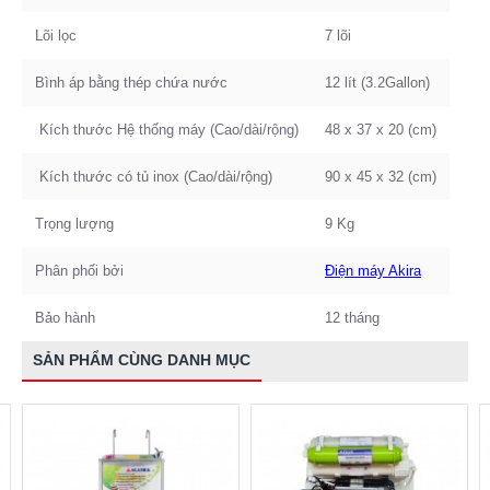
Lõi lọc
7 lõi
Bình áp bằng thép chứa nước
12 lít (3.2Gallon)
Kích thước Hệ thống máy (Cao/dài/rộng)
48 x 37 x 20 (cm)
Kích thước có tủ inox (Cao/dài/rộng)
90 x 45 x 32 (cm)
Trọng lượng
9 Kg
Phân phối bởi
Điện máy Akira
Bảo hành
12 tháng
SẢN PHẨM CÙNG DANH MỤC