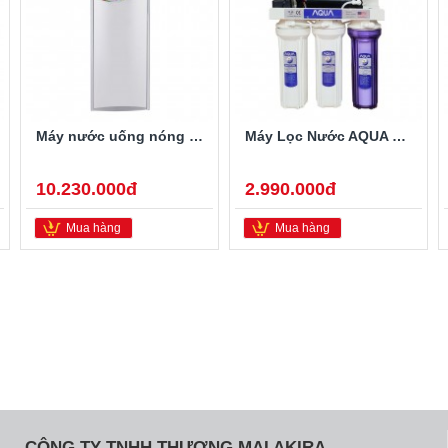
Máy nước uống nóng lạnh Alaska HC-450H
Máy Lọc Nước AQUA THA-0308N Không Vỏ 8 Cấp Lọc
10.230.000đ
2.990.000đ
Mua hàng
Mua hàng
CÔNG TY TNHH THƯƠNG MẠI AKIRA