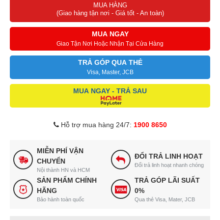
MUA HÀNG
(Giao hàng tận nơi - Giá tốt - An toàn)
MUA NGAY
Giao Tận Nơi Hoặc Nhận Tại Cửa Hàng
TRẢ GÓP QUA THẺ
Visa, Master, JCB
MUA NGAY - TRẢ SAU
Hỗ trợ mua hàng 24/7:
1900 8650
MIỄN PHÍ VẬN
ĐỔI TRẢ LINH HOẠT
CHUYỂN
Đổi trả linh hoạt nhanh chóng
Nội thành HN và HCM
SẢN PHẨM CHÍNH
TRẢ GÓP LÃI SUẤT
HÃNG
0%
Bảo hành toàn quốc
Qua thẻ Visa, Mater, JCB