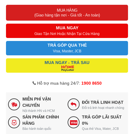
MUA HÀNG
(Giao hàng tận nơi - Giá tốt - An toàn)
MUA NGAY
Giao Tận Nơi Hoặc Nhận Tại Cửa Hàng
TRẢ GÓP QUA THẺ
Visa, Master, JCB
MUA NGAY - TRẢ SAU
Hỗ trợ mua hàng 24/7:
1900 8650
MIỄN PHÍ VẬN
ĐỔI TRẢ LINH HOẠT
CHUYỂN
Đổi trả linh hoạt nhanh chóng
Nội thành HN và HCM
SẢN PHẨM CHÍNH
TRẢ GÓP LÃI SUẤT
HÃNG
0%
Bảo hành toàn quốc
Qua thẻ Visa, Mater, JCB