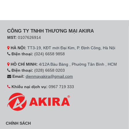
CÔNG TY TNHH THƯƠNG MẠI AKIRA
MST:
0107626914
HÀ NỘI:
TT3-19, KĐT mới Đại Kim, P. Định Công, Hà Nội
Điện thoại:
(024) 6658 9858
HỒ CHÍ MINH:
4/12A Bàu Bàng , Phường Tân Bình , HCM
Điện thoại:
(028) 6658 0203
Email:
dienmayakira@gmail.com
Khiếu nại dịch vụ:
0967 719 333
CHÍNH SÁCH