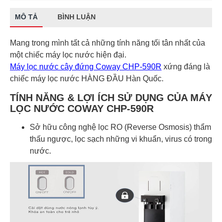
MÔ TẢ
BÌNH LUẬN
Mang trong mình tất cả những tính năng tối tân nhất của
một chiếc máy lọc nước hiện đại.
Máy lọc nước cây đứng Coway CHP-590R
xứng đáng là
chiếc máy lọc nước HÀNG ĐẦU Hàn Quốc.
TÍNH NĂNG & LỢI ÍCH SỬ DỤNG CỦA MÁY
LỌC NƯỚC COWAY CHP-590R
Sở hữu công nghệ lọc RO (Reverse Osmosis) thẩm
thấu ngược, lọc sạch những vi khuẩn, virus có trong
nước.