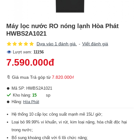
Máy lọc nước RO nóng lạnh Hòa Phát
HWBS2A1021
Dựa vào 1 đánh giá.
-
Viết đánh giá
Lượt xem:
11156
7.590.000đ
🔖 Giá mua Trả góp từ
7.820.000₫
Mã SP:
HWBS2A1021
Kho hàng:
15
sp
Hãng:
Hòa Phát
Hệ thống 10 cấp lọc công suất mạnh mẽ 15L/ giờ;
Loại bỏ 99.99% vi khuẩn, vi rút, kim loại nặng, hóa chất độc hại
trong nước;
Bổ sung khoáng chất với 6 lõi chức năng;