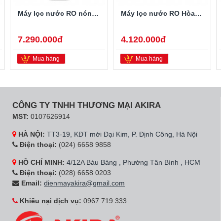
Máy lọc nước RO nóng lạnh Hòa Phát HWBS1A1021
Máy lọc nước RO Hòa Phát gầm khung treo HWU2A1022
7.290.000đ
4.120.000đ
Mua hàng
Mua hàng
CÔNG TY TNHH THƯƠNG MẠI AKIRA
MST:
0107626914
HÀ NỘI:
TT3-19, KĐT mới Đại Kim, P. Định Công, Hà Nội
Điện thoại:
(024) 6658 9858
HỒ CHÍ MINH:
4/12A Bàu Bàng , Phường Tân Bình , HCM
Điện thoại:
(028) 6658 0203
Email:
dienmayakira@gmail.com
Khiếu nại dịch vụ:
0967 719 333