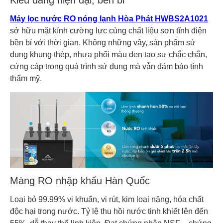
Kiểu dáng hiện đại, bền bỉ
Máy lọc nước RO nóng lạnh Hòa Phát HWBS2A1021
sở hữu mặt kính cường lực cùng chất liệu sơn tĩnh điện
bền bỉ với thời gian. Không những vậy, sản phẩm sử
dụng khung thép, nhựa phối màu đen tạo sự chắc chắn,
cứng cáp trong quá trình sử dụng mà vẫn đảm bảo tính
thẩm mỹ.
Màng RO nhập khẩu Hàn Quốc
Loại bỏ 99.99% vi khuẩn, vi rút, kim loại nặng, hóa chất
độc hại trong nước. Tỷ lệ thu hồi nước tinh khiết lên đến