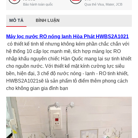
Bảo hành toàn quốc
Qua thẻ Visa, Mater, JCB
MÔ TẢ
BÌNH LUẬN
Máy lọc nước RO nóng lạnh Hòa Phát HWBS2A1021
có thiết kế tinh tế nhưng không kém phần chắc chắn với
hệ thống 10 cấp lọc mạnh mẽ, tích hợp màng lọc RO
nhập khẩu nguyên chiếc Hàn Quốc mang lại sự tinh khiết
cho nguồn nước. Với thiết kế mặt kính cường lực siêu
bền, hiện đại, 3 chế độ nước nóng - lạnh - RO tinh khiết,
HWBS2A1021sẽ là sản phẩm tô điểm thêm phong cách
cho không gian gia đình bạn