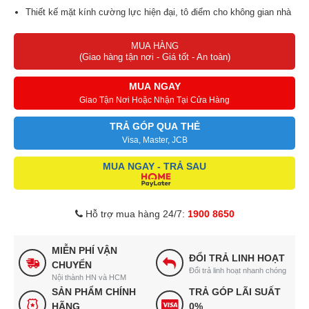
Thiết kế mặt kính cường lực hiện đại, tô điểm cho không gian nhà
bạn;
MUA HÀNG
Bảo hành vượt trội lên tới 36 tháng.
(Giao hàng tận nơi - Giá tốt - An toàn)
MUA NGAY
Giao Tận Nơi Hoặc Nhận Tại Cửa Hàng
TRẢ GÓP QUA THẺ
Visa, Master, JCB
MUA NGAY - TRẢ SAU
Hỗ trợ mua hàng 24/7:
1900 8650
MIỄN PHÍ VẬN
ĐỔI TRẢ LINH HOẠT
CHUYỂN
Đổi trả linh hoạt nhanh chóng
Nội thành HN và HCM
SẢN PHẨM CHÍNH
TRẢ GÓP LÃI SUẤT
HÃNG
0%