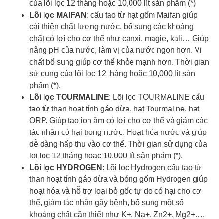
của lõi lọc 12 tháng hoặc 10,000 lít sản phẩm (*)
Lõi lọc MAIFAN
: cấu tạo từ hạt gốm Maifan giúp
cải thiện chất lượng nước, bổ sung các khoáng
chất có lợi cho cơ thể như canxi, magie, kali… Giúp
nâng pH của nước, làm vị của nước ngon hơn. Vi
chất bổ sung giúp cơ thể khỏe mạnh hơn. Thời gian
sử dụng của lõi lọc 12 tháng hoặc 10,000 lít sản
phẩm (*).
Lõi lọc TOURMALINE
: Lõi lọc TOURMALINE cấu
tạo từ than hoạt tính gáo dừa, hạt Tourmaline, hạt
ORP. Giúp tạo ion âm có lợi cho cơ thể và giảm các
tác nhân có hại trong nước. Hoạt hóa nước và giúp
dễ dàng hấp thu vào cơ thể. Thời gian sử dụng của
lõi lọc 12 tháng hoặc 10,000 lít sản phẩm (*).
Lõi lọc HYDROGEN
: Lõi lọc Hydrogen cấu tạo từ
than hoạt tính gáo dừa và bóng gốm Hydrogen giúp
hoạt hóa và hỗ trợ loại bỏ gốc tự do có hại cho cơ
thể, giảm tác nhân gây bệnh, bổ sung một số
khoáng chất cần thiết như K+, Na+, Zn2+, Mg2+….