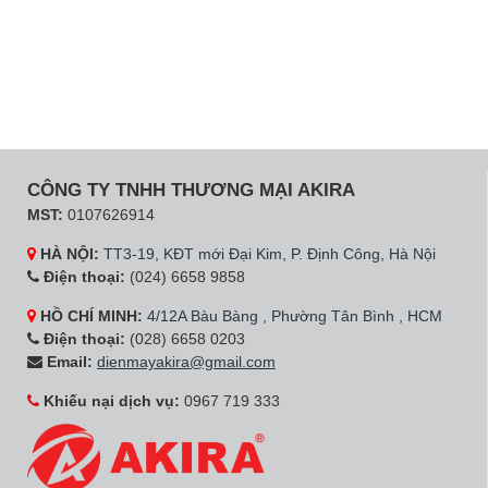
CÔNG TY TNHH THƯƠNG MẠI AKIRA
MST:
0107626914
HÀ NỘI:
TT3-19, KĐT mới Đại Kim, P. Định Công, Hà Nội
Điện thoại:
(024) 6658 9858
HỒ CHÍ MINH:
4/12A Bàu Bàng , Phường Tân Bình , HCM
Điện thoại:
(028) 6658 0203
Email:
dienmayakira@gmail.com
Khiếu nại dịch vụ:
0967 719 333