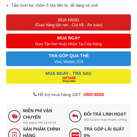
Tấm lưới lọc nhôm 5 lớp bền bỉ, dễ dàng vệ sinh
MUA HÀNG
(Giao hàng tận nơi - Giá tốt - An toàn)
MUA NGAY
Giao Tận Nơi Hoặc Nhận Tại Cửa Hàng
TRẢ GÓP QUA THẺ
Visa, Master, JCB
MUA NGAY - TRẢ SAU
Hỗ trợ mua hàng 24/7:
1900 8650
MIỄN PHÍ VẬN
ĐỔI TRẢ LINH HOẠT
CHUYỂN
Đổi trả linh hoạt nhanh chóng
Nội thành HN và HCM
SẢN PHẨM CHÍNH
TRẢ GÓP LÃI SUẤT
HÃNG
0%