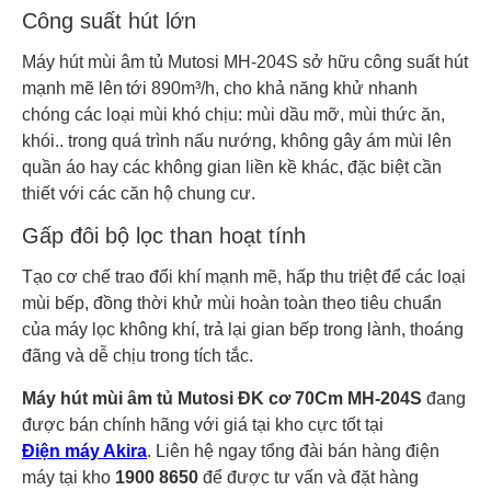
Công suất hút lớn
Máy hút mùi âm tủ Mutosi MH-204S sở hữu công suất hút
mạnh mẽ lên tới 890m³/h, cho khả năng khử nhanh
chóng các loại mùi khó chịu: mùi dầu mỡ, mùi thức ăn,
khói.. trong quá trình nấu nướng, không gây ám mùi lên
quần áo hay các không gian liền kề khác, đặc biệt cần
thiết với các căn hộ chung cư.
Gấp đôi bộ lọc than hoạt tính
Tạo cơ chế trao đổi khí mạnh mẽ, hấp thu triệt để các loại
mùi bếp, đồng thời khử mùi hoàn toàn theo tiêu chuẩn
của máy lọc không khí, trả lại gian bếp trong lành, thoáng
đãng và dễ chịu trong tích tắc.
Máy hút mùi âm tủ Mutosi ĐK cơ 70Cm MH-204S
đang
được bán chính hãng với giá tại kho cực tốt tại
Điện máy Akira
. Liên hệ ngay tổng đài bán hàng điện
máy tại kho
1900 8650
để được tư vấn và đặt hàng