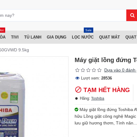
Hot
Sale
HÒA
TIVI
TỦ LẠNH
GIA DỤNG
LỌC NƯỚC
QUẠT MÁT
QUẠT
050GVWD 9.5kg
Máy giặt lồng đứng
Dựa vào 0 đánh 
Lượt xem:
28536
TẠM HẾT HÀNG
Hãng:
Toshiba
Máy giặt lồng đứng Toshiba 
hữu Lồng giặt công nghệ Magic 
lưu giữ hương thơm, Tính năn...