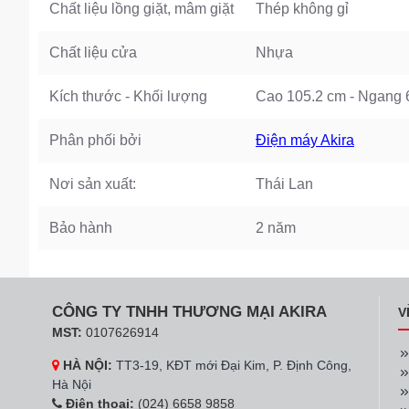
Chất liệu lồng giặt, mâm giặt
Thép không gỉ
Chất liệu cửa
Nhựa
Kích thước - Khối lượng
Cao 105.2 cm - Ngang 
Phân phối bởi
Điện máy Akira
Nơi sản xuất:
Thái Lan
Bảo hành
2 năm
CÔNG TY TNHH THƯƠNG MẠI AKIRA
V
MST:
0107626914
HÀ NỘI:
TT3-19, KĐT mới Đại Kim, P. Định Công,
Hà Nội
Điện thoại:
(024) 6658 9858