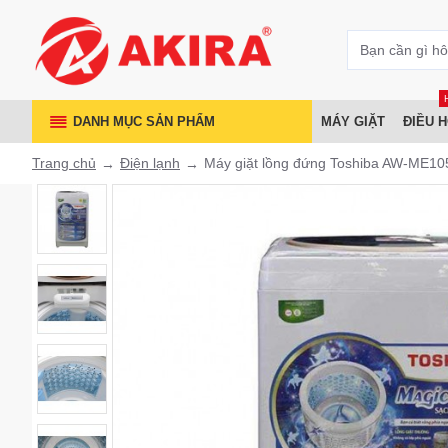
DANH MỤC SẢN PHẨM
MÁY GIẶT
ĐIỀU 
Trang chủ
Điện lạnh
Máy giặt lồng đứng Toshiba AW-ME1