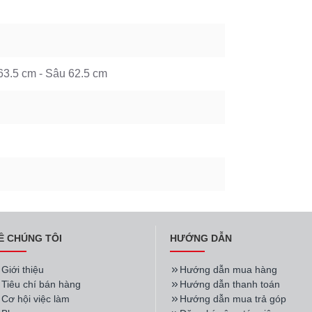
63.5 cm - Sâu 62.5 cm
Ề CHÚNG TÔI
HƯỚNG DẪN
Giới thiệu
Hướng dẫn mua hàng
Tiêu chí bán hàng
Hướng dẫn thanh toán
Cơ hội việc làm
Hướng dẫn mua trả góp