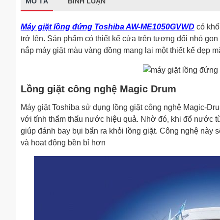
MÔ TẢ
BÌNH LUẬN
Máy giặt lồng đứng Toshiba AW-ME1050GVWD
có khối
trở lên. Sản phẩm có thiết kế cửa trên tương đối nhỏ gọ
nắp máy giặt màu vàng đồng mang lại một thiết kế đẹp mắ
Lồng giặt công nghệ Magic Drum
Máy giặt Toshiba sử dụng lồng giặt công nghệ Magic-Drum
với tính thẩm thấu nước hiệu quả. Nhờ đó, khi đổ nước từ
giúp đánh bay bụi bẩn ra khỏi lồng giặt. Công nghệ này s
và hoạt động bền bỉ hơn