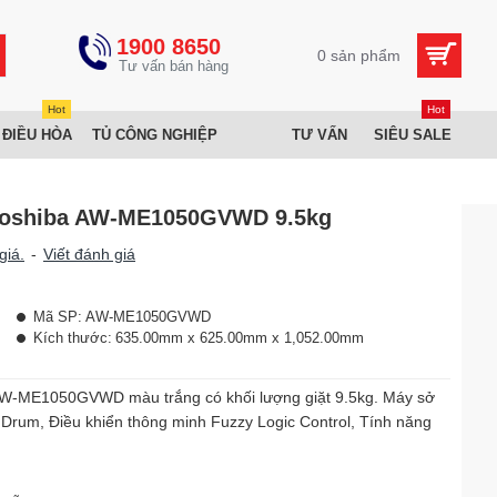
1900 8650
0 sản phẩm
Hot
Hot
 ĐIỀU HÒA
TỦ CÔNG NGHIỆP
TƯ VẤN
SIÊU SALE
 Toshiba AW-ME1050GVWD 9.5kg
giá.
-
Viết đánh giá
Mã SP:
AW-ME1050GVWD
Kích thước:
635.00mm x 625.00mm x 1,052.00mm
AW-ME1050GVWD màu trắng có khối lượng giặt 9.5kg. Máy sở
Drum, Điều khiển thông minh Fuzzy Logic Control, Tính năng