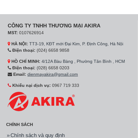
CÔNG TY TNHH THƯƠNG MẠI AKIRA
MST:
0107626914
HÀ NỘI:
TT3-19, KĐT mới Đại Kim, P. Định Công, Hà Nội
Điện thoại:
(024) 6658 9858
HỒ CHÍ MINH:
4/12A Bàu Bàng , Phường Tân Bình , HCM
Điện thoại:
(028) 6658 0203
Email:
dienmayakira@gmail.com
Khiếu nại dịch vụ:
0967 719 333
CHÍNH SÁCH
Chính sách và quy định