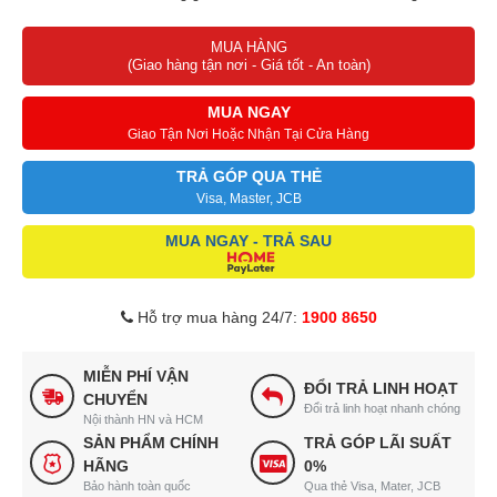
Tích hợp nhiều chương trình, phục vụ đa dạng nhu cầu giặt giũ
MUA HÀNG
Giặt sạch quần áo nhanh chóng khi tích hợp chế độ giặ
(Giao hàng tận nơi - Giá tốt - An toàn)
MUA NGAY
Giao Tận Nơi Hoặc Nhận Tại Cửa Hàng
TRẢ GÓP QUA THẺ
Visa, Master, JCB
MUA NGAY - TRẢ SAU
Hỗ trợ mua hàng 24/7:
1900 8650
MIỄN PHÍ VẬN
ĐỔI TRẢ LINH HOẠT
CHUYỂN
Đổi trả linh hoạt nhanh chóng
Nội thành HN và HCM
SẢN PHẨM CHÍNH
TRẢ GÓP LÃI SUẤT
HÃNG
0%
Bảo hành toàn quốc
Qua thẻ Visa, Mater, JCB