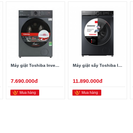
Máy giặt Toshiba Inverter 9.5 kg TW-T21BU105UWV(MG)
Máy giặt sấy Toshiba Inverter 10.5kg/7kg TWD-BM115GF4V(SK)
7.690.000đ
11.890.000đ
Mua hàng
Mua hàng