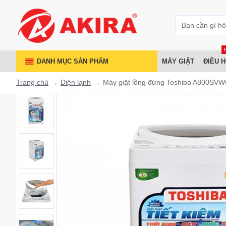
DANH MỤC SẢN PHẨM
MÁY GIẶT
ĐIỀU 
Trang chủ
Điện lạnh
Máy giặt lồng đứng Toshiba A800SV