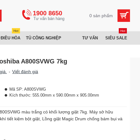
1900 8650
0 sản phẩm
Hot
Hot
 ĐIỀU HÒA
TỦ CÔNG NGHIỆP
TƯ VẤN
SIÊU SALE
 Toshiba A800SVWG 7kg
giá.
-
Viết đánh giá
Mã SP:
A800SVWG
Kích thước:
555.00mm x 590.00mm x 905.00mm
A800SVWG màu trắng có khối lượng giặt 7kg. Máy sở hữu
khí tiết kiệm bột giặt, Lồng giặt Magic Drum chống bám bụi và