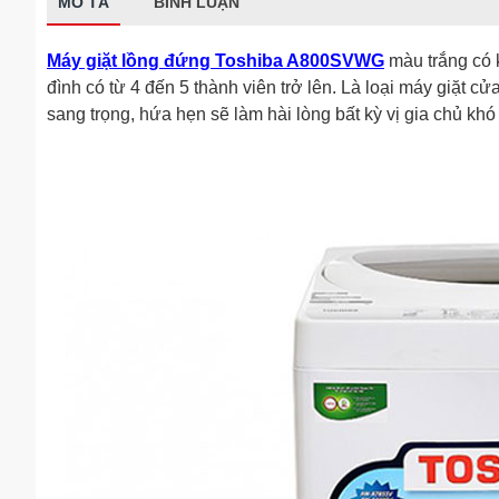
MÔ TẢ
BÌNH LUẬN
Máy giặt lồng đứng Toshiba A800SVWG
màu trắng có k
đình có từ 4 đến 5 thành viên trở lên. Là loại máy giặt cửa
sang trọng, hứa hẹn sẽ làm hài lòng bất kỳ vị gia chủ khó 