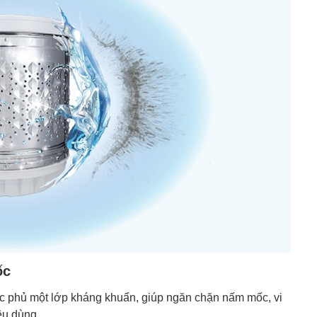
ốc
hủ một lớp kháng khuẩn, giúp ngăn chặn nấm mốc, vi
êu dùng.