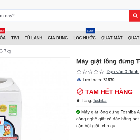
Hot
Sale
HÒA
TIVI
TỦ LẠNH
GIA DỤNG
LỌC NƯỚC
QUẠT MÁT
QUẠT
WG 7kg
Máy giặt lồng đứng
Dựa vào 0 đánh 
Lượt xem:
31830
TẠM HẾT HÀNG
Hãng:
Toshiba
Máy giặt lồng đứng Toshiba 
công nghệ giặt cô đặc bằng bọt 
cặn bột giặt, cho qu...