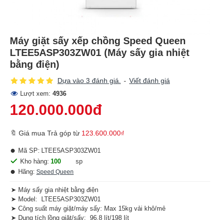
Máy giặt sấy xếp chồng Speed Queen
LTEE5ASP303ZW01 (Máy sấy gia nhiệt
bằng điện)
Dựa vào 3 đánh giá.
-
Viết đánh giá
Lượt xem:
4936
120.000.000đ
🔖 Giá mua Trả góp từ
123.600.000₫
Mã SP:
LTEE5ASP303ZW01
Kho hàng:
100
sp
Hãng:
Speed Queen
➤ Máy sấy gia nhiệt bằng điện
➤ Model: LTEE5ASP303ZW01
➤ Công suất máy giặt/máy sấy: Max 15kg vải khô/mẻ
➤ Dung tích lồng giặt/sấy: 96.8 lít/198 lít