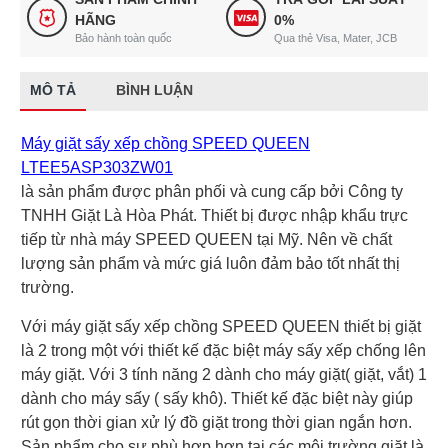
HÃNG
0%
Bảo hành toàn quốc
Qua thẻ Visa, Mater, JCB
MÔ TẢ
BÌNH LUẬN
Máy giặt sấy xếp chồng SPEED QUEEN
LTEE5ASP303ZW01
là sản phẩm được phân phối và cung cấp bởi Công ty
TNHH Giặt Là Hòa Phát. Thiết bị được nhập khẩu trực
tiếp từ nhà máy SPEED QUEEN tại Mỹ. Nên về chất
lượng sản phẩm và mức giá luôn đảm bảo tốt nhất thị
trường.
Với máy giặt sấy xếp chồng SPEED QUEEN thiết bị giặt
là 2 trong một với thiết kế đặc biệt máy sấy xếp chống lên
máy giặt. Với 3 tính năng 2 dành cho máy giặt( giặt, vắt) 1
dành cho máy sấy ( sấy khô). Thiết kế đặc biệt này giúp
rút gọn thời gian xử lý đồ giặt trong thời gian ngắn hơn.
Sản phẩm cho sự phù hợp hơn tại các môi trường giặt là