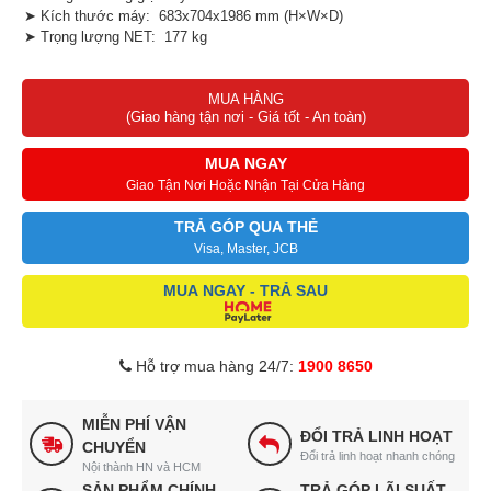
➤ Kích thước máy: 683x704x1986 mm (H×W×D)
➤ Trọng lượng NET: 177 kg
MUA HÀNG
(Giao hàng tận nơi - Giá tốt - An toàn)
MUA NGAY
Giao Tận Nơi Hoặc Nhận Tại Cửa Hàng
TRẢ GÓP QUA THẺ
Visa, Master, JCB
MUA NGAY - TRẢ SAU
Hỗ trợ mua hàng 24/7:
1900 8650
MIỄN PHÍ VẬN
ĐỔI TRẢ LINH HOẠT
CHUYỂN
Đổi trả linh hoạt nhanh chóng
Nội thành HN và HCM
SẢN PHẨM CHÍNH
TRẢ GÓP LÃI SUẤT