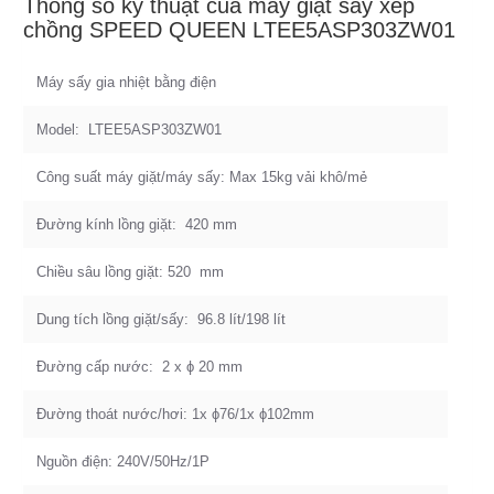
Thông số kỹ thuật của máy giặt sấy xếp
chồng SPEED QUEEN LTEE5ASP303ZW01
Máy sấy gia nhiệt bằng điện
Model: LTEE5ASP303ZW01
Công suất máy giặt/máy sấy: Max 15kg vải khô/mẻ
Đường kính lồng giặt: 420 mm
Chiều sâu lồng giặt: 520 mm
Dung tích lồng giặt/sấy: 96.8 lít/198 lít
Đường cấp nước: 2 x ϕ 20 mm
Đường thoát nước/hơi: 1x ϕ76/1x ϕ102mm
Nguồn điện: 240V/50Hz/1P