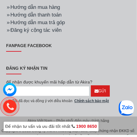
Hướng dẫn mua hàng
Hướng dẫn thanh toán
Hướng dẫn mua trả góp
Đăng ký cộng tác viên
FANPAGE FACEBOOK
ĐĂNG KÝ NHẬN TIN
để nhận được khuyến mãi hấp dẫn từ Akira?
GỬI
Tôi đã đọc và đồng ý với điều khoản
Chính sách bảo mật
Akira Việt Nam – Phân phối điện máy chính hãng
Để nhận tư vấn và ưu đãi tốt nhất
1900 8650
Copyright © 2018 Công Ty TNHH Thương Mại Akira. Giấy chứng nhận ĐKKD số:
0107626914 do Sở KH & ĐT TP.Hà Nội cấp lần đầu ngày 08/11/2016. Giấy