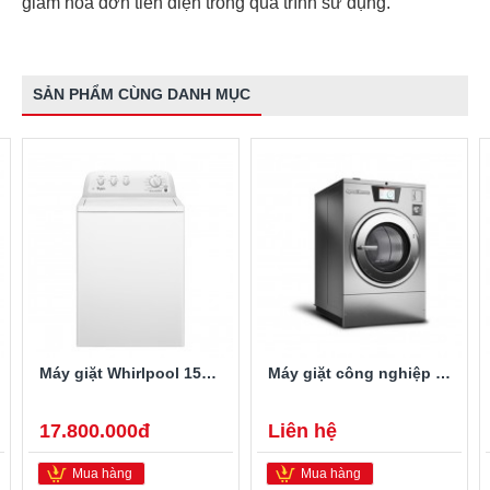
giảm hóa đơn tiền điện trong quá trình sử dụng.
SẢN PHẨM CÙNG DANH MỤC
Máy giặt Whirlpool 15kg 3LWTW4705FW
Máy giặt công nghiệp Speed Queen SCG060
17.800.000đ
Liên hệ
Mua hàng
Mua hàng